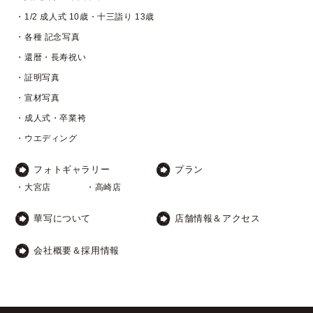
・1/2 成人式 10歳・十三詣り 13歳
・各種 記念写真
・還暦・長寿祝い
・証明写真
・宣材写真
・成人式・卒業袴
・ウエディング
フォトギャラリー
プラン
・大宮店
・高崎店
華写について
店舗情報＆アクセス
会社概要＆採用情報