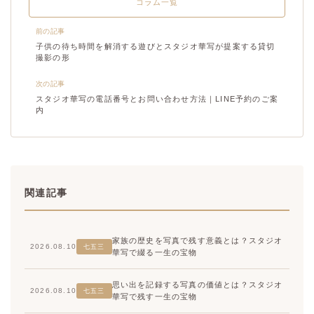
コラム一覧
前の記事
子供の待ち時間を解消する遊びとスタジオ華写が提案する貸切
撮影の形
次の記事
スタジオ華写の電話番号とお問い合わせ方法｜LINE予約のご案
内
関連記事
家族の歴史を写真で残す意義とは？スタジオ
2026.08.10
七五三
華写で綴る一生の宝物
思い出を記録する写真の価値とは？スタジオ
2026.08.10
七五三
華写で残す一生の宝物