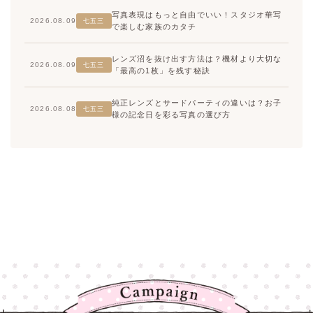
写真表現はもっと自由でいい！スタジオ華写
2026.08.09
七五三
で楽しむ家族のカタチ
レンズ沼を抜け出す方法は？機材より大切な
2026.08.09
七五三
「最高の1枚」を残す秘訣
純正レンズとサードパーティの違いは？お子
2026.08.08
七五三
様の記念日を彩る写真の選び方
高崎店
高崎店
大宮店
大宮店