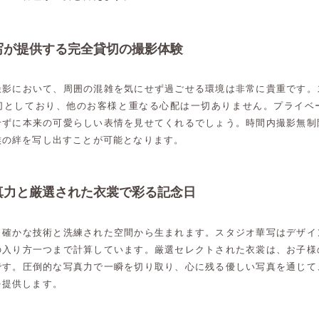
写が提供する完全貸切の撮影体験
撮影において、周囲の混雑を気にせず過ごせる環境は非常に貴重です。
切としており、他のお客様と重なる心配は一切ありません。プライベ
せずに本来の可愛らしい表情を見せてくれるでしょう。時間内撮影無制
族の絆を写し出すことが可能となります。
真力と厳選された衣裳で彩る記念日
、確かな技術と洗練された空間から生まれます。スタジオ華写はデザイ
の入り方一つまで計算しています。厳選セレクトされた衣裳は、お子様
です。圧倒的な写真力で一瞬を切り取り、心に残る優しい写真を通じて
を提供します。