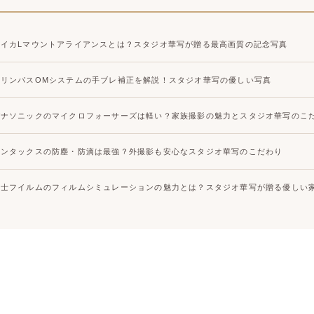
大宮店
大宮店
ライカLマウントアライアンスとは？スタジオ華写が贈る最高画質の記念写真
オリンパスOMシステムの手ブレ補正を解説！スタジオ華写の優しい写真
パナソニックのマイクロフォーサーズは軽い？家族撮影の魅力とスタジオ華写のこ
ペンタックスの防塵・防滴は最強？外撮影も安心なスタジオ華写のこだわり
富士フイルムのフィルムシミュレーションの魅力とは？スタジオ華写が贈る優しい