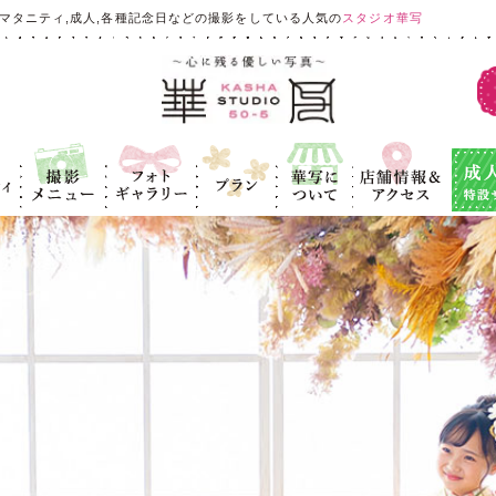
マタニティ,成人,各種記念日などの撮影をしている人気の
スタジオ華写
ィ
撮影メニュ
フォトギャラ
プラン
華写につい
店舗情報＆ア
成人式
ー
リー
て
クセス