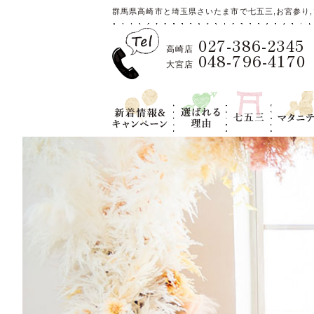
群馬県高崎市と埼玉県さいたま市で七五三,お宮参り,
027-386-2345
高崎店
048-796-4170
大宮店
新着情報＆キ
選ばれる理
七五三
マタニテ
ャンペーン
由