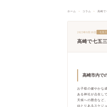
ホーム
コラム
高崎で
2023年9月10日
七五
高崎で七五
高崎市内で
お子様の健やかな
ある神社が点在し
天候への懸念など
ゆとりあるスケジ