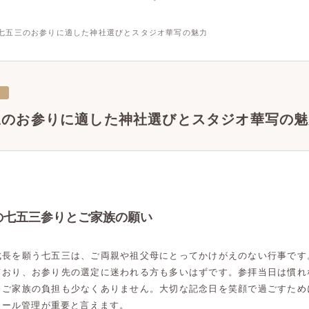
七五三のお参りに適した神社選びとスタジオ華写の魅力
三
三のお参りに適した神社選びとスタジオ華写の魅
の七五三参りとご家族の願い
成長を願う七五三は、ご両親や祖父母にとってかけがえのない行事です
ており、お参り先の選定に迷われる方も多いはずです。参拝当日は慣れ
、ご家族の負担も少なくありません。大切な記念日を笑顔で過ごすため
ュール管理が重要と言えます。