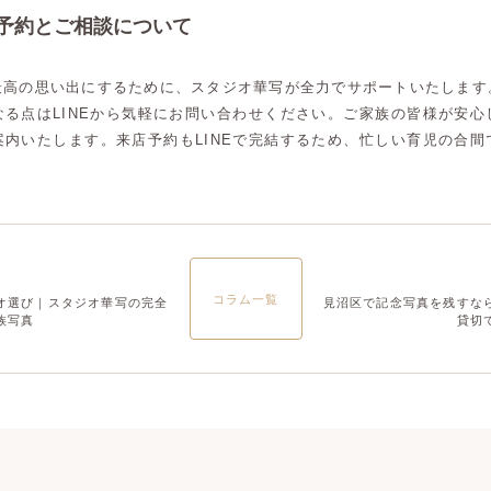
ご予約とご相談について
最高の思い出にするために、スタジオ華写が全力でサポートいたします
なる点はLINEから気軽にお問い合わせください。ご家族の皆様が安心
案内いたします。来店予約もLINEで完結するため、忙しい育児の合間
。
コラム一覧
オ選び｜スタジオ華写の完全
見沼区で記念写真を残すな
族写真
貸切
高崎店
高崎店