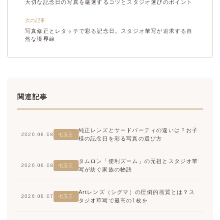
大切な記念日の写真を厳選するコツとスタジオ選びのポイント
次の記事
写真修正とレタッチで彩る記念日。スタジオ華写が追求する自
然な境界線
関連記事
純正レンズとサードパーティの違いは？お子
2026.08.08
七五三
様の記念日を彩る写真の選び方
タムロン「便利ズーム」の元祖とスタジオ華
2026.08.08
七五三
写が紡ぐ家族の物語
Artレンズ（シグマ）の圧倒的画質とは？ス
2026.08.07
七五三
タジオ華写で最高の1枚を