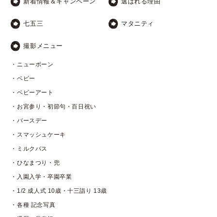
新着情報＆キャンペーン
選ばれる理由
七五三
マタニティ
撮影メニュー
・ニューボーン
・ベビー
・ベビーアート
・お宮参り・初節句・百日祝い
・バースデー
・スマッシュケーキ
・ミルクバス
・ひなまつり・兜
・入園入学・卒園卒業
・1/2 成人式 10歳・十三詣り 13歳
・各種 記念写真