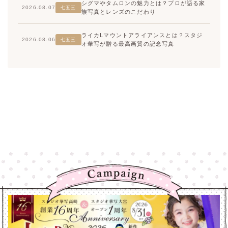
シグマやタムロンの魅力とは？プロが語る家
2026.08.07
七五三
族写真とレンズのこだわり
ライカLマウントアライアンスとは？スタジ
2026.08.06
七五三
オ華写が贈る最高画質の記念写真
高崎店
高崎店
大宮店
大宮店