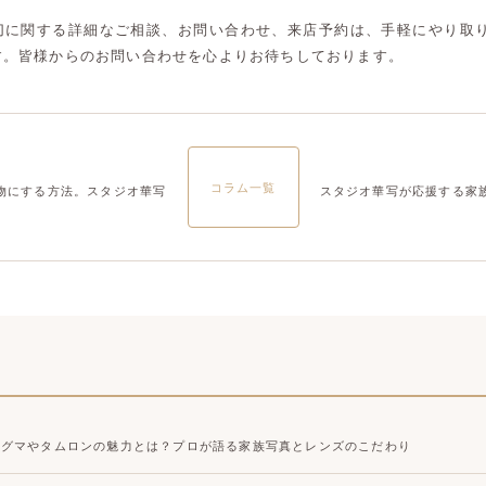
大宮店
大宮店
切に関する詳細なご相談、お問い合わせ、来店予約は、手軽にやり取りが
す。皆様からのお問い合わせを心よりお待ちしております。
コラム一覧
物にする方法。スタジオ華写
スタジオ華写が応援する家
シグマやタムロンの魅力とは？プロが語る家族写真とレンズのこだわり