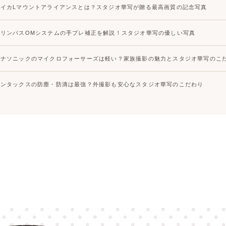
ライカLマウントアライアンスとは？スタジオ華写が贈る最高画質の記念写真
オリンパスOMシステムの手ブレ補正を解説！スタジオ華写の優しい写真
パナソニックのマイクロフォーサーズは軽い？家族撮影の魅力とスタジオ華写のこ
ペンタックスの防塵・防滴は最強？外撮影も安心なスタジオ華写のこだわり