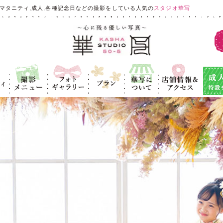
マタニティ,成人,各種記念日などの撮影をしている人気の
スタジオ華写
ィ
撮影メニュ
フォトギャラ
プラン
華写につい
店舗情報＆ア
成人式
ー
リー
て
クセス