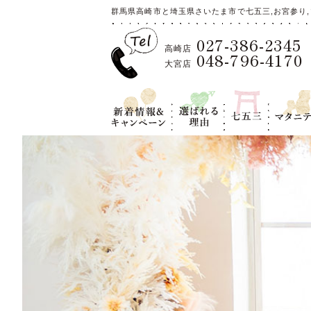
群馬県高崎市と埼玉県さいたま市で七五三,お宮参り,
027-386-2345
高崎店
048-796-4170
大宮店
新着情報＆キ
選ばれる理
七五三
マタニテ
ャンペーン
由