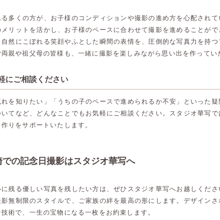
れる多くの方が、お子様のコンディションや撮影の進め方を心配されて
のメリットを活かし、お子様のペースに合わせて撮影を進めることがで
、自然にこぼれる笑顔やふとした瞬間の表情を、圧倒的な写真力を持つ
ご両親や祖父母の皆様も、一緒に撮影を楽しみながら思い出を作ってい
気軽にご相談ください
流れを知りたい」「うちの子のペースで進められるか不安」といった疑
ついてなど、どんなことでもお気軽にご相談ください。スタジオ華写で
出作りをサポートいたします。
崎での記念日撮影はスタジオ華写へ
心に残る優しい写真を残したい方は、ぜひスタジオ華写へお越しくださ
撮影無制限のスタイルで、ご家族の絆を最高の形にします。デザインさ
高崎店
高崎店
な技術で、一生の宝物になる一枚をお約束します。