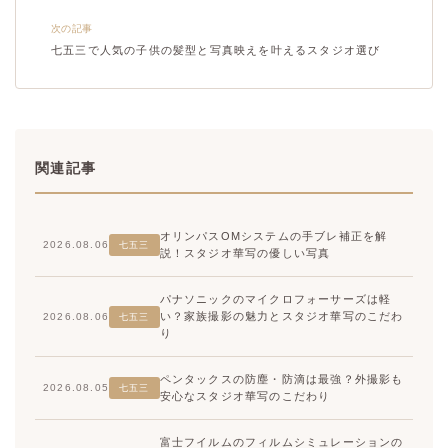
次の記事
七五三で人気の子供の髪型と写真映えを叶えるスタジオ選び
関連記事
オリンパスOMシステムの手ブレ補正を解
2026.08.06
七五三
説！スタジオ華写の優しい写真
パナソニックのマイクロフォーサーズは軽
い？家族撮影の魅力とスタジオ華写のこだわ
2026.08.06
七五三
り
ペンタックスの防塵・防滴は最強？外撮影も
2026.08.05
七五三
安心なスタジオ華写のこだわり
富士フイルムのフィルムシミュレーションの