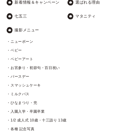
新着情報＆キャンペーン
選ばれる理由
七五三
マタニティ
撮影メニュー
・ニューボーン
・ベビー
・ベビーアート
・お宮参り・初節句・百日祝い
・バースデー
・スマッシュケーキ
・ミルクバス
・ひなまつり・兜
・入園入学・卒園卒業
・1/2 成人式 10歳・十三詣り 13歳
・各種 記念写真