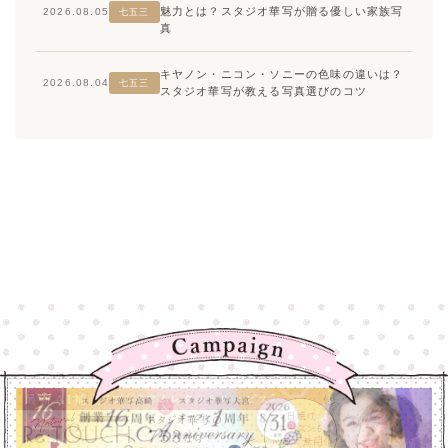
魅力とは？スタジオ華写が贈る優しい家族写
2026.08.05
七五三
真
キヤノン・ニコン・ソニーの色味の違いは？
2026.08.04
七五三
スタジオ華写が教える写真選びのコツ
高崎店
高崎店
大宮店
大宮店