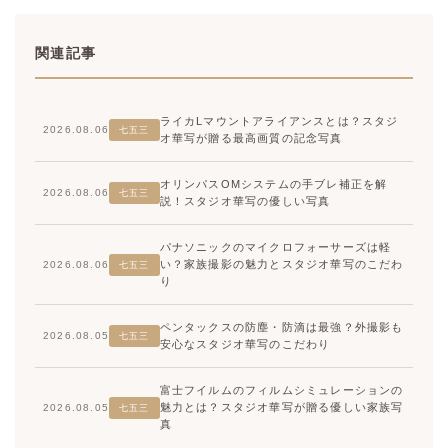
関連記事
ライカLマウントアライアンスとは？スタジ
2026.08.06
七五三
オ華写が贈る最高画質の記念写真
オリンパスOMシステムの手ブレ補正を解
2026.08.06
七五三
説！スタジオ華写の優しい写真
パナソニックのマイクロフォーサーズは軽
い？家族撮影の魅力とスタジオ華写のこだわ
2026.08.06
七五三
り
ペンタックスの防塵・防滴は最強？外撮影も
2026.08.05
七五三
安心なスタジオ華写のこだわり
富士フイルムのフィルムシミュレーションの
魅力とは？スタジオ華写が贈る優しい家族写
2026.08.05
七五三
真