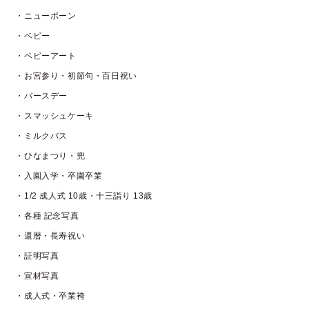
・ニューボーン
・ベビー
・ベビーアート
・お宮参り・初節句・百日祝い
・バースデー
・スマッシュケーキ
・ミルクバス
・ひなまつり・兜
・入園入学・卒園卒業
・1/2 成人式 10歳・十三詣り 13歳
・各種 記念写真
・還暦・長寿祝い
・証明写真
・宣材写真
・成人式・卒業袴