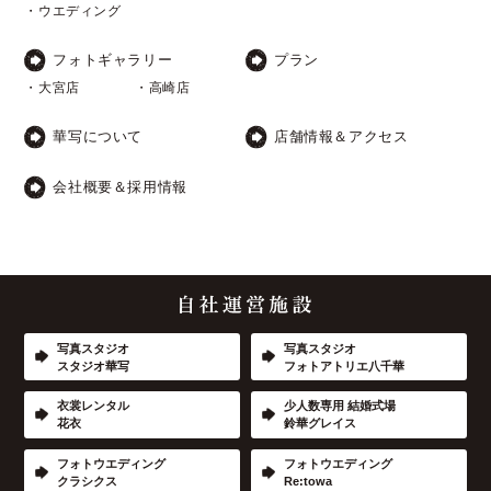
・ウエディング
フォトギャラリー
プラン
・大宮店
・高崎店
華写について
店舗情報＆アクセス
会社概要＆採用情報
写真スタジオ
写真スタジオ
スタジオ華写
フォトアトリエ八千華
衣裳レンタル
少人数専用 結婚式場
花衣
鈴華グレイス
フォトウエディング
フォトウエディング
クラシクス
Re:towa