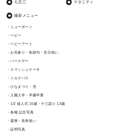
七五三
マタニティ
撮影メニュー
・ニューボーン
・ベビー
・ベビーアート
・お宮参り・初節句・百日祝い
・バースデー
・スマッシュケーキ
・ミルクバス
・ひなまつり・兜
・入園入学・卒園卒業
・1/2 成人式 10歳・十三詣り 13歳
・各種 記念写真
・還暦・長寿祝い
・証明写真