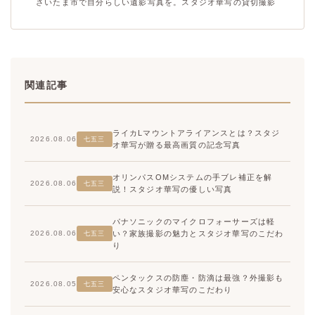
さいたま市で自分らしい遺影写真を。スタジオ華写の貸切撮影
関連記事
ライカLマウントアライアンスとは？スタジ
2026.08.06
七五三
オ華写が贈る最高画質の記念写真
オリンパスOMシステムの手ブレ補正を解
2026.08.06
七五三
説！スタジオ華写の優しい写真
パナソニックのマイクロフォーサーズは軽
い？家族撮影の魅力とスタジオ華写のこだわ
2026.08.06
七五三
り
ペンタックスの防塵・防滴は最強？外撮影も
2026.08.05
七五三
安心なスタジオ華写のこだわり