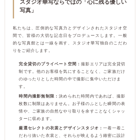
スタジオ華写ならではの「心に残る優しい
写真」
私たちは、圧倒的な写真力とデザインされたスタジオ空
間で、皆様の大切な記念日をプロデュースします。一般
的な写真館とは一線を画す、スタジオ華写独自のこだわ
りをご紹介します。
完全貸切のプライベート空間：
撮影エリアは完全貸切
制です。他のお客様を気にすることなく、ご家族だけ
のゆったりとした時間の中で撮影に集中いただけま
す。
時間内撮影無制限：
決められた時間内であれば、撮影
枚数に制限はありません。お子様のふとした瞬間の表
情や、ご家族の自然なやり取りを余すことなくシャッ
ターに収めます。
厳選セレクトの衣裳とデザインスタジオ：
一着一着こ
だわり抜いた衣裳と、それらが映えるよう緻密に設計