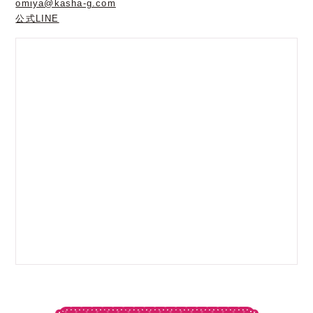
omiya@kasha-g.com
公式LINE