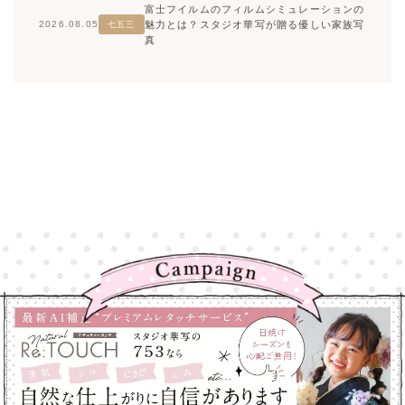
富士フイルムのフィルムシミュレーションの
魅力とは？スタジオ華写が贈る優しい家族写
2026.08.05
七五三
真
高崎店
高崎店
大宮店
大宮店