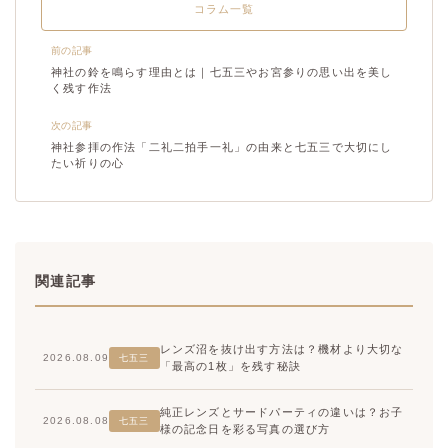
コラム一覧
前の記事
神社の鈴を鳴らす理由とは｜七五三やお宮参りの思い出を美し
く残す作法
次の記事
神社参拝の作法「二礼二拍手一礼」の由来と七五三で大切にし
たい祈りの心
関連記事
レンズ沼を抜け出す方法は？機材より大切な
2026.08.09
七五三
「最高の1枚」を残す秘訣
純正レンズとサードパーティの違いは？お子
2026.08.08
七五三
様の記念日を彩る写真の選び方