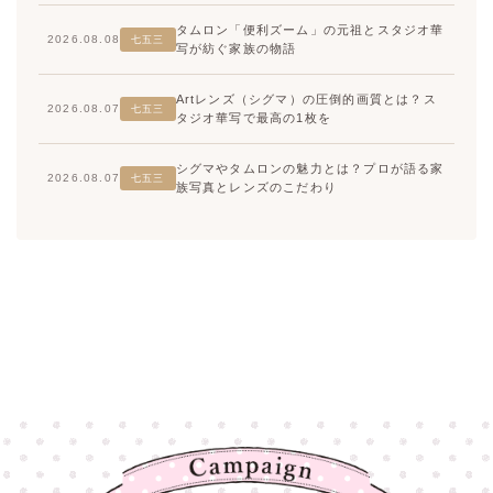
タムロン「便利ズーム」の元祖とスタジオ華
2026.08.08
七五三
写が紡ぐ家族の物語
Artレンズ（シグマ）の圧倒的画質とは？ス
2026.08.07
七五三
タジオ華写で最高の1枚を
シグマやタムロンの魅力とは？プロが語る家
2026.08.07
七五三
族写真とレンズのこだわり
高崎店
高崎店