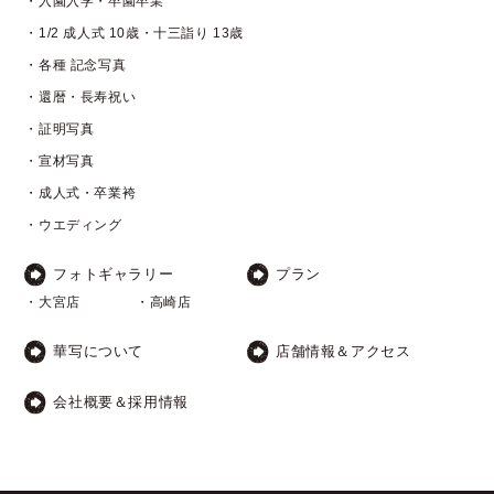
・入園入学・卒園卒業
・1/2 成人式 10歳・十三詣り 13歳
・各種 記念写真
・還暦・長寿祝い
・証明写真
・宣材写真
・成人式・卒業袴
・ウエディング
フォトギャラリー
プラン
・大宮店
・高崎店
華写について
店舗情報＆アクセス
会社概要＆採用情報