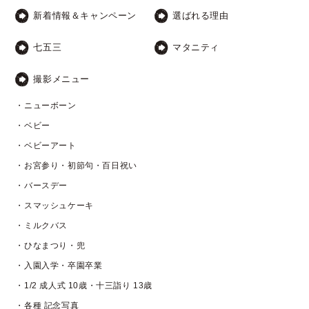
新着情報＆キャンペーン
選ばれる理由
七五三
マタニティ
撮影メニュー
・ニューボーン
・ベビー
・ベビーアート
・お宮参り・初節句・百日祝い
・バースデー
・スマッシュケーキ
・ミルクバス
・ひなまつり・兜
・入園入学・卒園卒業
・1/2 成人式 10歳・十三詣り 13歳
・各種 記念写真