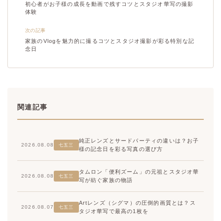
初心者がお子様の成長を動画で残すコツとスタジオ華写の撮影
体験
次の記事
家族のVlogを魅力的に撮るコツとスタジオ撮影が彩る特別な記
念日
関連記事
純正レンズとサードパーティの違いは？お子
2026.08.08
七五三
様の記念日を彩る写真の選び方
タムロン「便利ズーム」の元祖とスタジオ華
2026.08.08
七五三
写が紡ぐ家族の物語
Artレンズ（シグマ）の圧倒的画質とは？ス
2026.08.07
七五三
タジオ華写で最高の1枚を