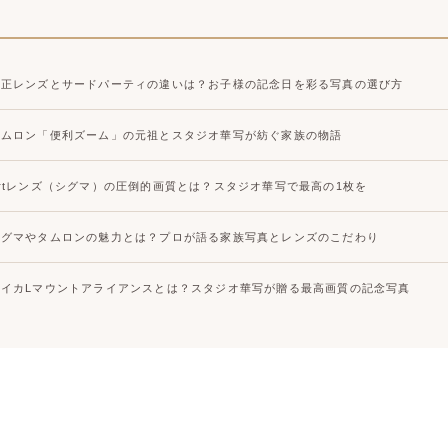
純正レンズとサードパーティの違いは？お子様の記念日を彩る写真の選び方
タムロン「便利ズーム」の元祖とスタジオ華写が紡ぐ家族の物語
Artレンズ（シグマ）の圧倒的画質とは？スタジオ華写で最高の1枚を
シグマやタムロンの魅力とは？プロが語る家族写真とレンズのこだわり
ライカLマウントアライアンスとは？スタジオ華写が贈る最高画質の記念写真