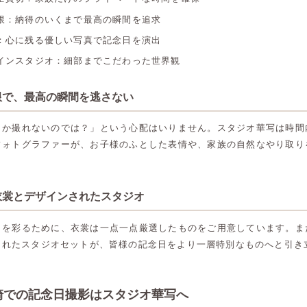
限：納得のいくまで最高の瞬間を追求
：心に残る優しい写真で記念日を演出
インスタジオ：細部までこだわった世界観
限で、最高の瞬間を逃さない
しか撮れないのでは？」という心配はいりません。スタジオ華写は時間
フォトグラファーが、お子様のふとした表情や、家族の自然なやり取り
。
衣裳とデザインされたスタジオ
日を彩るために、衣裳は一点一点厳選したものをご用意しています。ま
されたスタジオセットが、皆様の記念日をより一層特別なものへと引き
高崎店
高崎店
崎での記念日撮影はスタジオ華写へ