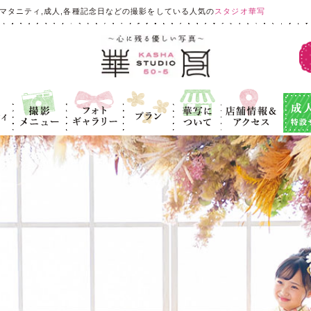
マタニティ,成人,各種記念日などの撮影をしている人気の
スタジオ華写
ィ
撮影メニュ
フォトギャラ
プラン
華写につい
店舗情報＆ア
成人式
ー
リー
て
クセス