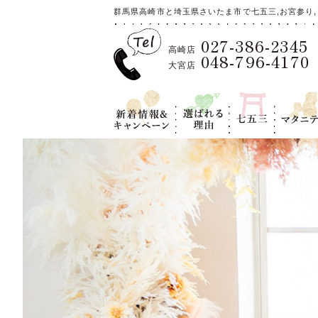
群馬県高崎市と埼玉県さいたま市で七五三,お宮参り,
027-386-2345
高崎店
048-796-4170
大宮店
新着情報＆キ
選ばれる理
七五三
マタニテ
ャンペーン
由