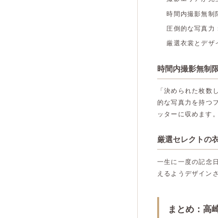
時間内撮影無制
圧倒的な写真力
厳選衣裳とデザ
時間内撮影無制
「決められた枚数
的な写真力を持つ
ッターに収めます
厳選セレクトの
一生に一度の記念
えるようデザイン
まとめ：高