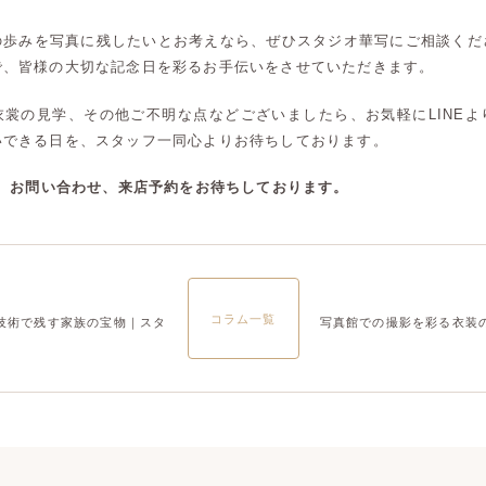
大宮店
大宮店
の歩みを写真に残したいとお考えなら、ぜひスタジオ華写にご相談くだ
で、皆様の大切な記念日を彩るお手伝いをさせていただきます。
衣裳の見学、その他ご不明な点などございましたら、お気軽にLINEよ
いできる日を、スタッフ一同心よりお待ちしております。
談、お問い合わせ、来店予約をお待ちしております。
コラム一覧
技術で残す家族の宝物｜スタ
写真館での撮影を彩る衣装