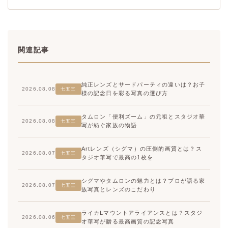
関連記事
純正レンズとサードパーティの違いは？お子
2026.08.08
七五三
様の記念日を彩る写真の選び方
タムロン「便利ズーム」の元祖とスタジオ華
2026.08.08
七五三
写が紡ぐ家族の物語
Artレンズ（シグマ）の圧倒的画質とは？ス
2026.08.07
七五三
タジオ華写で最高の1枚を
シグマやタムロンの魅力とは？プロが語る家
2026.08.07
七五三
族写真とレンズのこだわり
ライカLマウントアライアンスとは？スタジ
2026.08.06
七五三
オ華写が贈る最高画質の記念写真