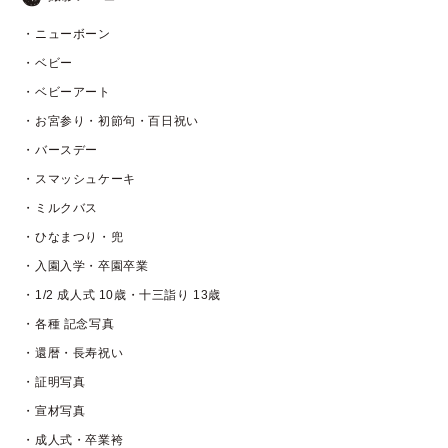
・ニューボーン
・ベビー
・ベビーアート
・お宮参り・初節句・百日祝い
・バースデー
・スマッシュケーキ
・ミルクバス
・ひなまつり・兜
・入園入学・卒園卒業
・1/2 成人式 10歳・十三詣り 13歳
・各種 記念写真
・還暦・長寿祝い
・証明写真
・宣材写真
・成人式・卒業袴