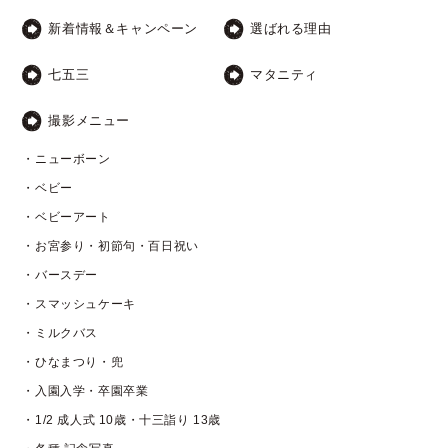
新着情報＆キャンペーン
選ばれる理由
七五三
マタニティ
撮影メニュー
・ニューボーン
・ベビー
・ベビーアート
・お宮参り・初節句・百日祝い
・バースデー
・スマッシュケーキ
・ミルクバス
・ひなまつり・兜
・入園入学・卒園卒業
・1/2 成人式 10歳・十三詣り 13歳