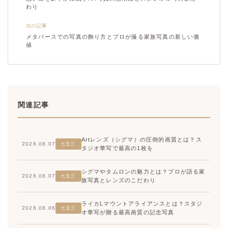
わり
次の記事
メタバースでの写真の飾り方とプロが撮る家族写真の新しい価
値
関連記事
Artレンズ（シグマ）の圧倒的画質とは？ス
2026.08.07
七五三
タジオ華写で最高の1枚を
シグマやタムロンの魅力とは？プロが語る家
2026.08.07
七五三
族写真とレンズのこだわり
ライカLマウントアライアンスとは？スタジ
2026.08.06
七五三
オ華写が贈る最高画質の記念写真