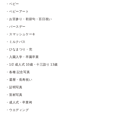
・ベビー
・ベビーアート
・お宮参り・初節句・百日祝い
・バースデー
・スマッシュケーキ
・ミルクバス
・ひなまつり・兜
・入園入学・卒園卒業
・1/2 成人式 10歳・十三詣り 13歳
・各種 記念写真
・還暦・長寿祝い
・証明写真
・宣材写真
・成人式・卒業袴
・ウエディング