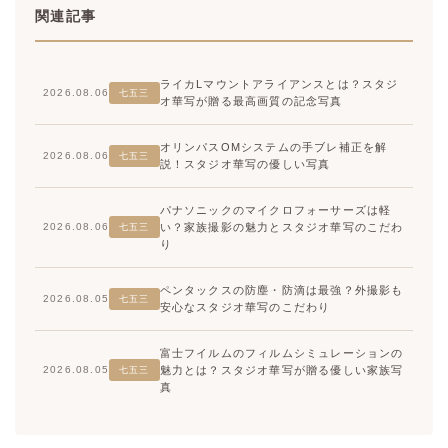
関連記事
ライカLマウントアライアンスとは？スタジ
2026.08.06
七五三
オ華写が贈る最高画質の記念写真
オリンパスOMシステムの手ブレ補正を解
2026.08.06
七五三
説！スタジオ華写の優しい写真
パナソニックのマイクロフォーサーズは軽
い？家族撮影の魅力とスタジオ華写のこだわ
2026.08.06
七五三
り
ペンタックスの防塵・防滴は最強？外撮影も
2026.08.05
七五三
安心なスタジオ華写のこだわり
富士フイルムのフィルムシミュレーションの
魅力とは？スタジオ華写が贈る優しい家族写
2026.08.05
七五三
真