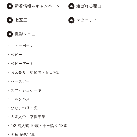
新着情報＆キャンペーン
選ばれる理由
七五三
マタニティ
撮影メニュー
・ニューボーン
・ベビー
・ベビーアート
・お宮参り・初節句・百日祝い
・バースデー
・スマッシュケーキ
・ミルクバス
・ひなまつり・兜
・入園入学・卒園卒業
・1/2 成人式 10歳・十三詣り 13歳
・各種 記念写真