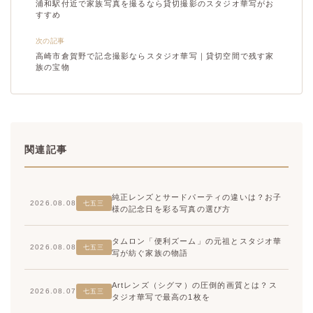
浦和駅付近で家族写真を撮るなら貸切撮影のスタジオ華写がお
すすめ
次の記事
高崎市倉賀野で記念撮影ならスタジオ華写｜貸切空間で残す家
族の宝物
関連記事
純正レンズとサードパーティの違いは？お子
2026.08.08
七五三
様の記念日を彩る写真の選び方
タムロン「便利ズーム」の元祖とスタジオ華
2026.08.08
七五三
写が紡ぐ家族の物語
Artレンズ（シグマ）の圧倒的画質とは？ス
2026.08.07
七五三
タジオ華写で最高の1枚を