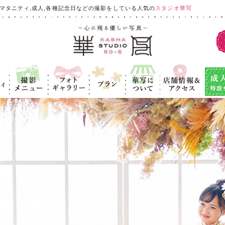
マタニティ,成人,各種記念日などの撮影をしている人気の
スタジオ華写
ィ
撮影メニュ
フォトギャラ
プラン
華写につい
店舗情報＆ア
成人式
ー
リー
て
クセス