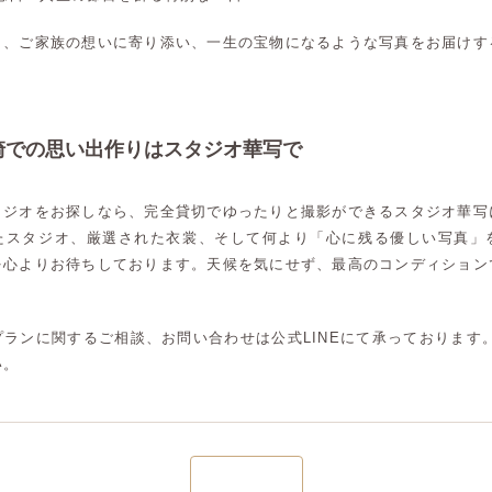
大宮店
大宮店
も、ご家族の想いに寄り添い、一生の宝物になるような写真をお届けす
崎での思い出作りはスタジオ華写で
タジオをお探しなら、完全貸切でゆったりと撮影ができるスタジオ華写
たスタジオ、厳選された衣裳、そして何より「心に残る優しい写真」
を心よりお待ちしております。天候を気にせず、最高のコンディション
ランに関するご相談、お問い合わせは公式LINEにて承っております。
い。