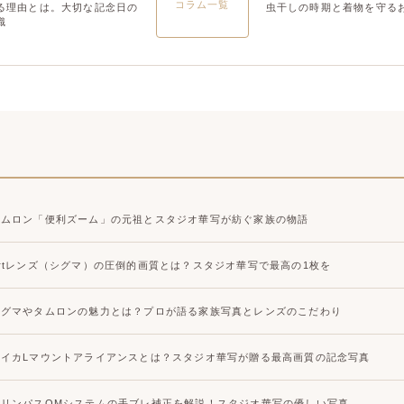
コラム一覧
る理由とは。大切な記念日の
虫干しの時期と着物を守る
識
タムロン「便利ズーム」の元祖とスタジオ華写が紡ぐ家族の物語
Artレンズ（シグマ）の圧倒的画質とは？スタジオ華写で最高の1枚を
シグマやタムロンの魅力とは？プロが語る家族写真とレンズのこだわり
ライカLマウントアライアンスとは？スタジオ華写が贈る最高画質の記念写真
オリンパスOMシステムの手ブレ補正を解説！スタジオ華写の優しい写真