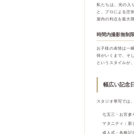
私たちは、光の入
と、プロによる圧
屋内の利点を最大
時間内撮影無制
お子様の表情は一
得がいくまで、そ
というスタイルが
幅広い記念
スタジオ華写では
七五三・お宮参
マタニティ：新
成人式・各種記