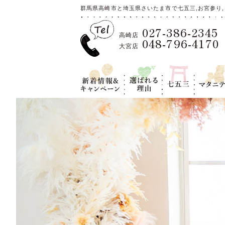
群馬県高崎市と埼玉県さいたま市で七五三,お宮参り,
027-386-2345
高崎店
048-796-4170
大宮店
新着情報＆キ
選ばれる理
七五三
マタニテ
ャンペーン
由