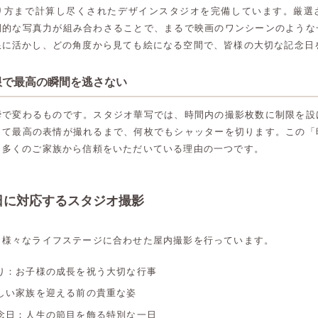
り方まで計算し尽くされたデザインスタジオを完備しています。厳選
倒的な写真力が組み合わさることで、まるで映画のワンシーンのような
限に活かし、どの角度から見ても絵になる空間で、皆様の大切な記念日
限で最高の瞬間を逃さない
瞬で変わるものです。スタジオ華写では、時間内の撮影枚数に制限を設
して最高の表情が撮れるまで、何枚でもシャッターを切ります。この「
、多くのご家族から信頼をいただいている理由の一つです。
日に対応するスタジオ撮影
、様々なライフステージに合わせた屋内撮影を行っています。
り：お子様の成長を祝う大切な行事
しい家族を迎える前の貴重な姿
高崎店
高崎店
念日：人生の節目を飾る特別な一日