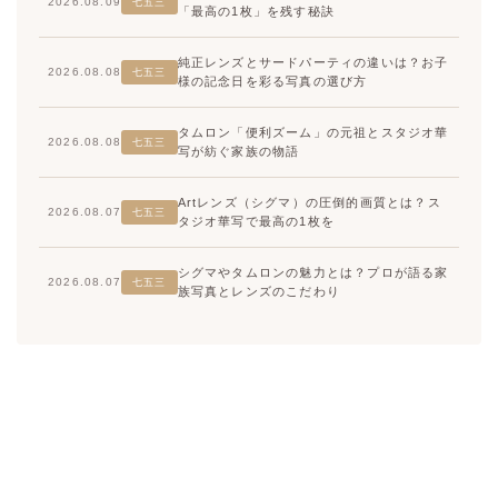
2026.08.09
七五三
「最高の1枚」を残す秘訣
純正レンズとサードパーティの違いは？お子
2026.08.08
七五三
様の記念日を彩る写真の選び方
タムロン「便利ズーム」の元祖とスタジオ華
2026.08.08
七五三
写が紡ぐ家族の物語
Artレンズ（シグマ）の圧倒的画質とは？ス
2026.08.07
七五三
タジオ華写で最高の1枚を
シグマやタムロンの魅力とは？プロが語る家
2026.08.07
七五三
族写真とレンズのこだわり
高崎店
高崎店