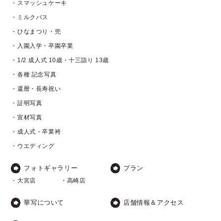
・スマッシュケーキ
・ミルクバス
・ひなまつり・兜
・入園入学・卒園卒業
・1/2 成人式 10歳・十三詣り 13歳
・各種 記念写真
・還暦・長寿祝い
・証明写真
・宣材写真
・成人式・卒業袴
・ウエディング
フォトギャラリー
プラン
・大宮店
・高崎店
華写について
店舗情報＆アクセス