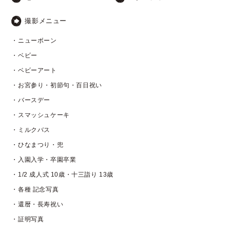
撮影メニュー
・ニューボーン
・ベビー
・ベビーアート
・お宮参り・初節句・百日祝い
・バースデー
・スマッシュケーキ
・ミルクバス
・ひなまつり・兜
・入園入学・卒園卒業
・1/2 成人式 10歳・十三詣り 13歳
・各種 記念写真
・還暦・長寿祝い
・証明写真