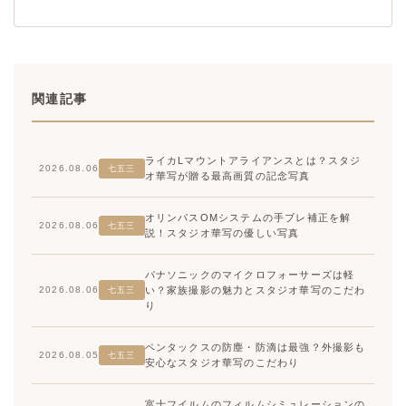
関連記事
ライカLマウントアライアンスとは？スタジ
2026.08.06
七五三
オ華写が贈る最高画質の記念写真
オリンパスOMシステムの手ブレ補正を解
2026.08.06
七五三
説！スタジオ華写の優しい写真
パナソニックのマイクロフォーサーズは軽
い？家族撮影の魅力とスタジオ華写のこだわ
2026.08.06
七五三
り
ペンタックスの防塵・防滴は最強？外撮影も
2026.08.05
七五三
安心なスタジオ華写のこだわり
富士フイルムのフィルムシミュレーションの