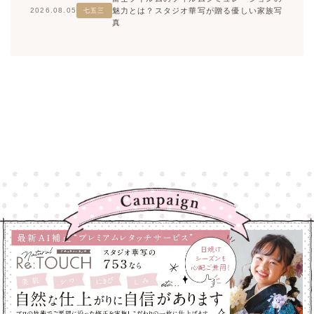
魅力とは？スタジオ華写が贈る優しい家族写
2026.08.05
七五三
真
高崎店
高崎店
大宮店
大宮店