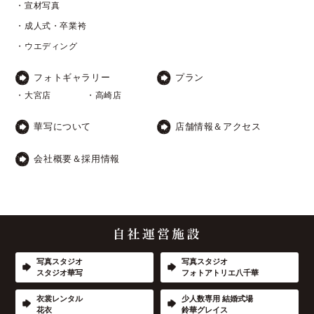
・宣材写真
・成人式・卒業袴
・ウエディング
フォトギャラリー
プラン
・大宮店
・高崎店
華写について
店舗情報＆アクセス
会社概要＆採用情報
写真スタジオ
写真スタジオ
スタジオ華写
フォトアトリエ八千華
衣裳レンタル
少人数専用 結婚式場
花衣
鈴華グレイス