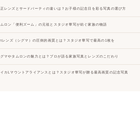
純正レンズとサードパーティの違いは？お子様の記念日を彩る写真の選び方
タムロン「便利ズーム」の元祖とスタジオ華写が紡ぐ家族の物語
Artレンズ（シグマ）の圧倒的画質とは？スタジオ華写で最高の1枚を
シグマやタムロンの魅力とは？プロが語る家族写真とレンズのこだわり
ライカLマウントアライアンスとは？スタジオ華写が贈る最高画質の記念写真