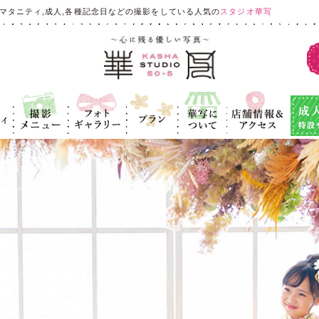
マタニティ,成人,各種記念日などの撮影をしている人気の
スタジオ華写
ィ
撮影メニュ
フォトギャラ
プラン
華写につい
店舗情報＆ア
成人式
ー
リー
て
クセス