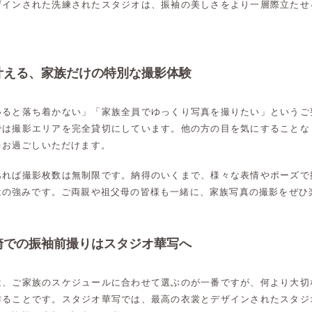
ザインされた洗練されたスタジオは、振袖の美しさをより一層際立たせ
叶える、家族だけの特別な撮影体験
いると落ち着かない」「家族全員でゆっくり写真を撮りたい」というご
では撮影エリアを完全貸切にしています。他の方の目を気にすることな
をお過ごしいただけます。
あれば撮影枚数は無制限です。納得のいくまで、様々な表情やポーズで
はの強みです。ご両親や祖父母の皆様も一緒に、家族写真の撮影をぜひ
崎での振袖前撮りはスタジオ華写へ
は、ご家族のスケジュールに合わせて選ぶのが一番ですが、何より大切
高崎店
高崎店
作ることです。スタジオ華写では、最高の衣裳とデザインされたスタジ