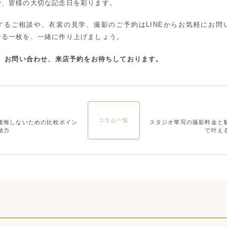
で、皆様の大切な記念日を彩ります。
大宮店
大宮店
するご相談や、衣裳の見学、撮影のご予約はLINEからお気軽にお問
なる一枚を、一緒に作り上げましょう。
談、お問い合わせ、来店予約をお待ちしております。
コラム一覧
後悔しないための比較ポイン
スタジオ華写の撮影料金と
魅力
で叶え