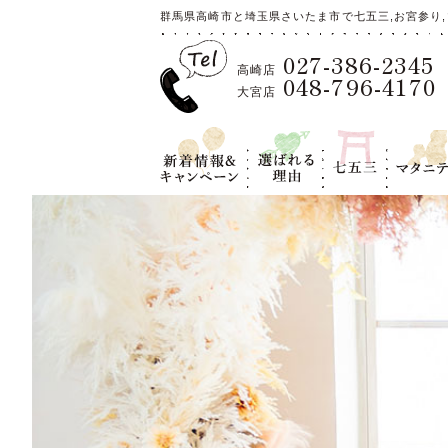
群馬県高崎市と埼玉県さいたま市で七五三,お宮参り,
027-386-2345
高崎店
048-796-4170
大宮店
新着情報＆キ
選ばれる理
七五三
マタニテ
ャンペーン
由