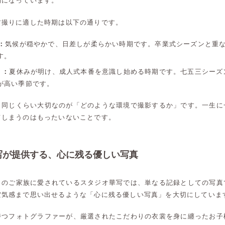
的になっています。
前撮りに適した時期は以下の通りです。
：
気候が穏やかで、日差しが柔らかい時期です。卒業式シーズンと重
す。
）：
夏休みが明け、成人式本番を意識し始める時期です。七五三シーズ
が高い季節です。
と同じくらい大切なのが「どのような環境で撮影するか」です。一生に
てしまうのはもったいないことです。
写が提供する、心に残る優しい写真
くのご家族に愛されているスタジオ華写では、単なる記録としての写真
空気感まで思い出せるような「心に残る優しい写真」を大切にしていま
持つフォトグラファーが、厳選されたこだわりの衣裳を身に纏ったお子