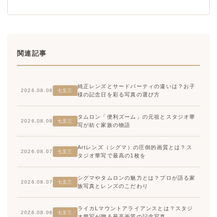
関連記事
純正レンズとサードパーティの違いは？お子
2026.08.08
七五三
様の記念日を彩る写真の選び方
タムロン「便利ズーム」の元祖とスタジオ華
2026.08.08
七五三
写が紡ぐ家族の物語
Artレンズ（シグマ）の圧倒的画質とは？ス
2026.08.07
七五三
タジオ華写で最高の1枚を
シグマやタムロンの魅力とは？プロが語る家
2026.08.07
七五三
族写真とレンズのこだわり
ライカLマウントアライアンスとは？スタジ
2026.08.06
七五三
オ華写が贈る最高画質の記念写真