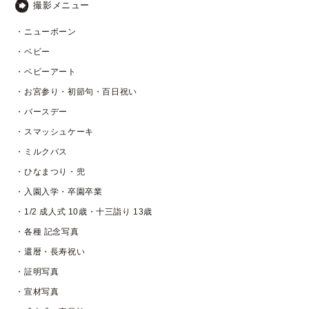
撮影メニュー
・ニューボーン
・ベビー
・ベビーアート
・お宮参り・初節句・百日祝い
・バースデー
・スマッシュケーキ
・ミルクバス
・ひなまつり・兜
・入園入学・卒園卒業
・1/2 成人式 10歳・十三詣り 13歳
・各種 記念写真
・還暦・長寿祝い
・証明写真
・宣材写真