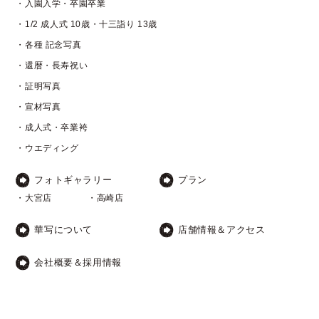
・入園入学・卒園卒業
・1/2 成人式 10歳・十三詣り 13歳
・各種 記念写真
・還暦・長寿祝い
・証明写真
・宣材写真
・成人式・卒業袴
・ウエディング
フォトギャラリー
プラン
・大宮店
・高崎店
華写について
店舗情報＆アクセス
会社概要＆採用情報