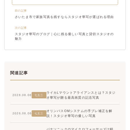
前の記事
さいたま市で家族写真を残すならスタジオ華写が選ばれる理由
次の記事
スタジオ華写のブログ｜心に残る優しい写真と貸切スタジオの
魅力
関連記事
ライカLマウントアライアンスとは？スタジ
2026.08.06
七五三
オ華写が贈る最高画質の記念写真
オリンパスOMシステムの手ブレ補正を解
2026.08.06
七五三
説！スタジオ華写の優しい写真
パナソニックのマイクロフォーサーズは軽