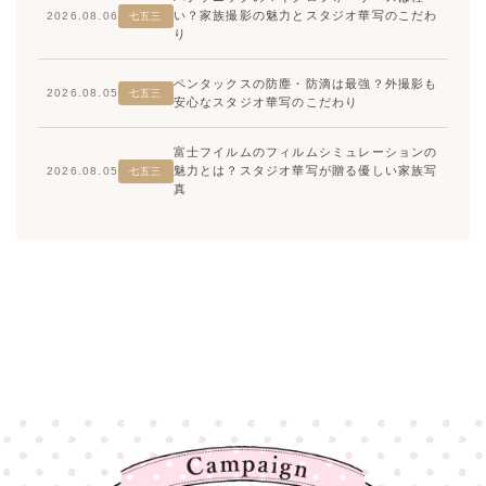
い？家族撮影の魅力とスタジオ華写のこだわ
2026.08.06
七五三
り
ペンタックスの防塵・防滴は最強？外撮影も
2026.08.05
七五三
安心なスタジオ華写のこだわり
富士フイルムのフィルムシミュレーションの
魅力とは？スタジオ華写が贈る優しい家族写
2026.08.05
七五三
真
高崎店
高崎店