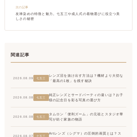
次の記事
友禅染めの特徴と魅力。七五三や成人式の着物選びに役立つ美
しさの秘密
関連記事
レンズ沼を抜け出す方法は？機材より大切な
2026.08.09
七五三
「最高の1枚」を残す秘訣
純正レンズとサードパーティの違いは？お子
2026.08.08
七五三
様の記念日を彩る写真の選び方
タムロン「便利ズーム」の元祖とスタジオ華
2026.08.08
七五三
写が紡ぐ家族の物語
Artレンズ（シグマ）の圧倒的画質とは？ス
2026.08.07
七五三