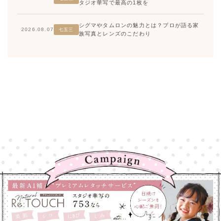
タジオ華写で最高の1枚を
シグマやタムロンの魅力とは？プロが語る家
2026.08.07
七五三
族写真とレンズのこだわり
高崎店
高崎店
大宮店
大宮店