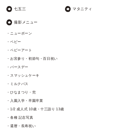
七五三
マタニティ
撮影メニュー
・ニューボーン
・ベビー
・ベビーアート
・お宮参り・初節句・百日祝い
・バースデー
・スマッシュケーキ
・ミルクバス
・ひなまつり・兜
・入園入学・卒園卒業
・1/2 成人式 10歳・十三詣り 13歳
・各種 記念写真
・還暦・長寿祝い