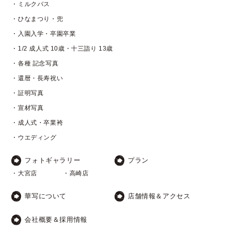
・ミルクバス
・ひなまつり・兜
・入園入学・卒園卒業
・1/2 成人式 10歳・十三詣り 13歳
・各種 記念写真
・還暦・長寿祝い
・証明写真
・宣材写真
・成人式・卒業袴
・ウエディング
フォトギャラリー
プラン
・大宮店
・高崎店
華写について
店舗情報＆アクセス
会社概要＆採用情報