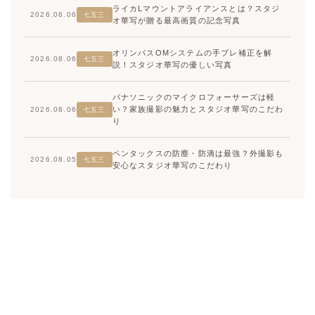
ライカLマウントアライアンスとは？スタジ
2026.08.06
七五三
オ華写が贈る最高画質の記念写真
オリンパスOMシステムの手ブレ補正を解
2026.08.06
七五三
説！スタジオ華写の優しい写真
パナソニックのマイクロフォーサーズは軽
い？家族撮影の魅力とスタジオ華写のこだわ
2026.08.06
七五三
り
ペンタックスの防塵・防滴は最強？外撮影も
2026.08.05
七五三
安心なスタジオ華写のこだわり
高崎店
高崎店