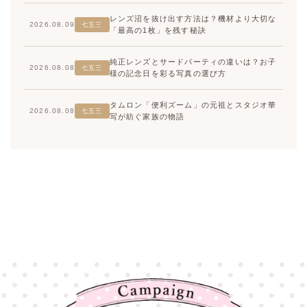
レンズ沼を抜け出す方法は？機材より大切な
2026.08.09
七五三
「最高の1枚」を残す秘訣
純正レンズとサードパーティの違いは？お子
2026.08.08
七五三
様の記念日を彩る写真の選び方
タムロン「便利ズーム」の元祖とスタジオ華
2026.08.08
七五三
写が紡ぐ家族の物語
高崎店
高崎店