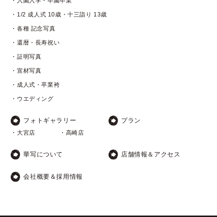
・入園入学・卒園卒業
・1/2 成人式 10歳・十三詣り 13歳
・各種 記念写真
・還暦・長寿祝い
・証明写真
・宣材写真
・成人式・卒業袴
・ウエディング
フォトギャラリー
プラン
・大宮店
・高崎店
華写について
店舗情報＆アクセス
会社概要＆採用情報