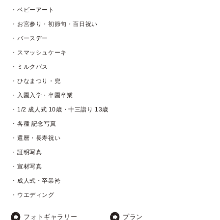
・ベビーアート
・お宮参り・初節句・百日祝い
・バースデー
・スマッシュケーキ
・ミルクバス
・ひなまつり・兜
・入園入学・卒園卒業
・1/2 成人式 10歳・十三詣り 13歳
・各種 記念写真
・還暦・長寿祝い
・証明写真
・宣材写真
・成人式・卒業袴
・ウエディング
フォトギャラリー
プラン