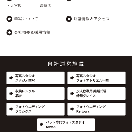
・大宮店
・高崎店
華写について
店舗情報＆アクセス
会社概要＆採用情報
写真スタジオ
写真スタジオ
スタジオ華写
フォトアトリエ八千華
衣裳レンタル
少人数専用 結婚式場
花衣
鈴華グレイス
フォトウエディング
フォトウエディング
クラシクス
Re:towa
ペット専門フォトスタジオ
towan