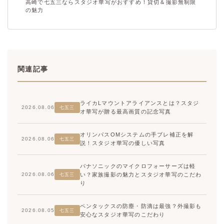
高崎で七五三ならスタジオ華写がおすすめ！貸切＆撮影無制限
の魅力
関連記事
ライカLマウントアライアンスとは？スタジ
2026.08.06
七五三
オ華写が贈る最高画質の記念写真
オリンパスOMシステムの手ブレ補正を解
2026.08.06
七五三
説！スタジオ華写の優しい写真
パナソニックのマイクロフォーサーズは軽
い？家族撮影の魅力とスタジオ華写のこだわ
2026.08.06
七五三
り
ペンタックスの防塵・防滴は最強？外撮影も
2026.08.05
七五三
安心なスタジオ華写のこだわり