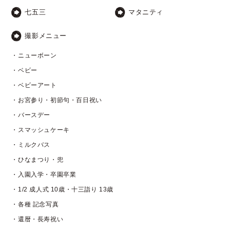
七五三
マタニティ
撮影メニュー
・ニューボーン
・ベビー
・ベビーアート
・お宮参り・初節句・百日祝い
・バースデー
・スマッシュケーキ
・ミルクバス
・ひなまつり・兜
・入園入学・卒園卒業
・1/2 成人式 10歳・十三詣り 13歳
・各種 記念写真
・還暦・長寿祝い