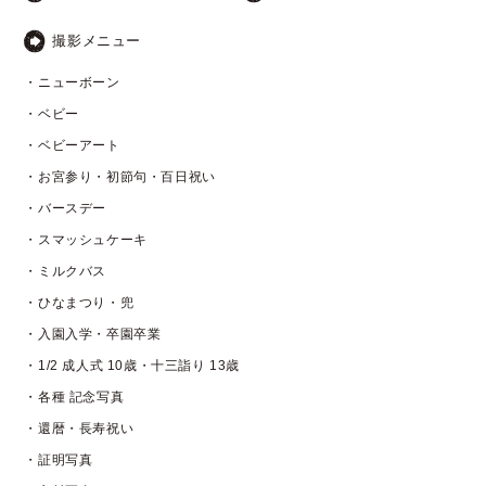
撮影メニュー
・ニューボーン
・ベビー
・ベビーアート
・お宮参り・初節句・百日祝い
・バースデー
・スマッシュケーキ
・ミルクバス
・ひなまつり・兜
・入園入学・卒園卒業
・1/2 成人式 10歳・十三詣り 13歳
・各種 記念写真
・還暦・長寿祝い
・証明写真