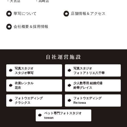
・大宮店
・高崎店
華写について
店舗情報＆アクセス
会社概要＆採用情報
写真スタジオ
写真スタジオ
スタジオ華写
フォトアトリエ八千華
衣裳レンタル
少人数専用 結婚式場
花衣
鈴華グレイス
フォトウエディング
フォトウエディング
クラシクス
Re:towa
ペット専門フォトスタジオ
towan