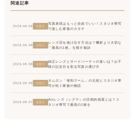
関連記事
写真表現はもっと自由でいい！スタジオ華写
2026.08.09
七五三
で楽しむ家族のカタチ
レンズ沼を抜け出す方法は？機材より大切な
2026.08.09
七五三
「最高の1枚」を残す秘訣
純正レンズとサードパーティの違いは？お子
2026.08.08
七五三
様の記念日を彩る写真の選び方
タムロン「便利ズーム」の元祖とスタジオ華
2026.08.08
七五三
写が紡ぐ家族の物語
Artレンズ（シグマ）の圧倒的画質とは？ス
2026.08.07
七五三
タジオ華写で最高の1枚を