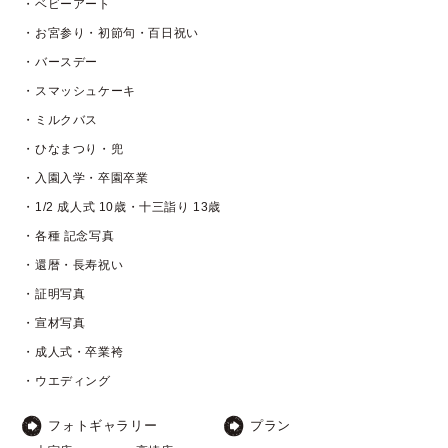
・ベビーアート
・お宮参り・初節句・百日祝い
・バースデー
・スマッシュケーキ
・ミルクバス
・ひなまつり・兜
・入園入学・卒園卒業
・1/2 成人式 10歳・十三詣り 13歳
・各種 記念写真
・還暦・長寿祝い
・証明写真
・宣材写真
・成人式・卒業袴
・ウエディング
フォトギャラリー
プラン