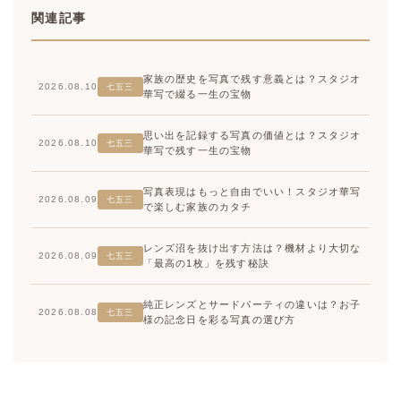
関連記事
家族の歴史を写真で残す意義とは？スタジオ
2026.08.10
七五三
華写で綴る一生の宝物
思い出を記録する写真の価値とは？スタジオ
2026.08.10
七五三
華写で残す一生の宝物
写真表現はもっと自由でいい！スタジオ華写
2026.08.09
七五三
で楽しむ家族のカタチ
レンズ沼を抜け出す方法は？機材より大切な
2026.08.09
七五三
「最高の1枚」を残す秘訣
純正レンズとサードパーティの違いは？お子
2026.08.08
七五三
様の記念日を彩る写真の選び方