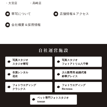
・大宮店
・高崎店
華写について
店舗情報＆アクセス
会社概要＆採用情報
写真スタジオ
写真スタジオ
スタジオ華写
フォトアトリエ八千華
衣裳レンタル
少人数専用 結婚式場
花衣
鈴華グレイス
フォトウエディング
フォトウエディング
クラシクス
Re:towa
ペット専門フォトスタジオ
towan