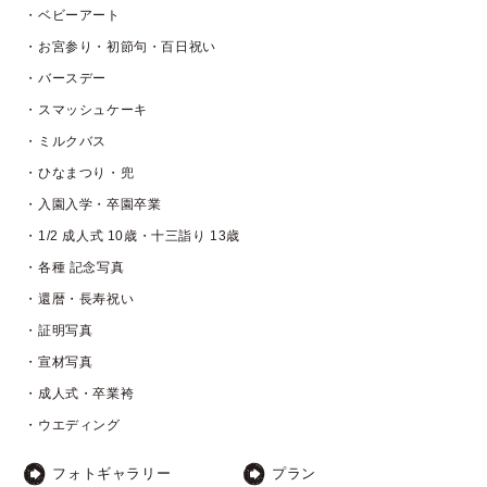
・ベビーアート
・お宮参り・初節句・百日祝い
・バースデー
・スマッシュケーキ
・ミルクバス
・ひなまつり・兜
・入園入学・卒園卒業
・1/2 成人式 10歳・十三詣り 13歳
・各種 記念写真
・還暦・長寿祝い
・証明写真
・宣材写真
・成人式・卒業袴
・ウエディング
フォトギャラリー
プラン