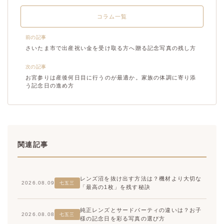
コラム一覧
前の記事
さいたま市で出産祝い金を受け取る方へ贈る記念写真の残し方
次の記事
お宮参りは産後何日目に行うのが最適か。家族の体調に寄り添
う記念日の進め方
関連記事
レンズ沼を抜け出す方法は？機材より大切な
2026.08.09
七五三
「最高の1枚」を残す秘訣
純正レンズとサードパーティの違いは？お子
2026.08.08
七五三
様の記念日を彩る写真の選び方