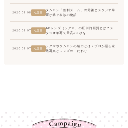
タムロン「便利ズーム」の元祖とスタジオ華
2026.08.08
七五三
写が紡ぐ家族の物語
Artレンズ（シグマ）の圧倒的画質とは？ス
2026.08.07
七五三
タジオ華写で最高の1枚を
シグマやタムロンの魅力とは？プロが語る家
2026.08.07
七五三
族写真とレンズのこだわり
高崎店
高崎店