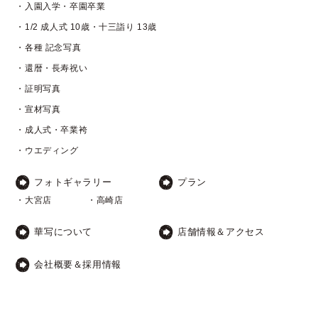
・入園入学・卒園卒業
・1/2 成人式 10歳・十三詣り 13歳
・各種 記念写真
・還暦・長寿祝い
・証明写真
・宣材写真
・成人式・卒業袴
・ウエディング
フォトギャラリー
プラン
・大宮店
・高崎店
華写について
店舗情報＆アクセス
会社概要＆採用情報