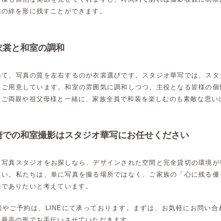
族の絆を形に残すことができます。
衣裳と和室の調和
いて、写真の質を左右するのが衣裳選びです。スタジオ華写では、スタ
をご用意しています。和室の雰囲気に調和しつつ、主役となる皆様の個
。ご両親や祖父母様と一緒に、家族全員で和装を楽しむのも素敵な思い
崎での和室撮影はスタジオ華写にお任せください
る写真スタジオをお探しなら、デザインされた空間と完全貸切の環境が
さい。私たちは、単に写真を撮る場所ではなく、ご家族の「心に残る優
ーでありたいと考えています。
高崎店
高崎店
談やご予約は、LINEにて承っております。まずは、お気軽にお問い合
、最高の形でお手伝いさせていただきます。