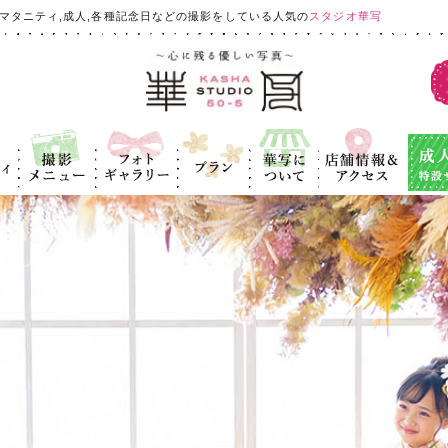
マタニティ,成人,各種記念日などの撮影をしている人気の
スタジオ華写
ィ
撮影メニュ
フォトギャラ
プラン
華写につい
店舗情報＆ア
成人式
ー
リー
て
クセス