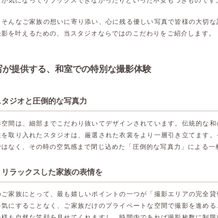
目が気になってリラックスできなかったりといった不安もつきものです
、そんなご家族の想いに寄り添い、心に残る優しい写真で皆様の大切な
撮影を叶えるための、当スタジオならではのこだわりをご紹介します。
写が提供する、和室での特別な撮影体験
スタジオと圧倒的な写真力
影空間は、細部までこだわり抜いてデザインされています。伝統的な和
性を取り入れたスタジオは、厳選された衣裳をより一層引き立てます。
ではなく、その時の空気感まで閉じ込めた「圧倒的な写真力」による一
、リラックスした家族の表情を
のご家族にとって、最も嬉しいポイントの一つが「撮影エリアの完全貸
を気にすることなく、ご家族だけのプライベートな空間で撮影を進める
子様も自然な笑顔を見せてくれますし、時間内であれば撮影枚数に制限