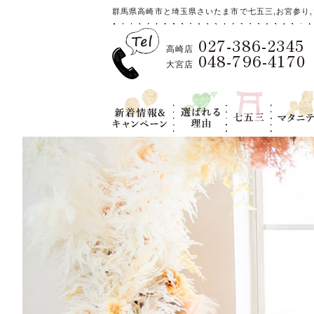
群馬県高崎市と埼玉県さいたま市で七五三,お宮参り,
027-386-2345
高崎店
048-796-4170
大宮店
新着情報＆キ
選ばれる理
七五三
マタニテ
ャンペーン
由