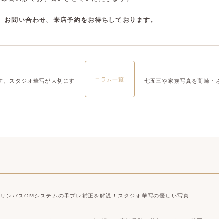
大宮店
大宮店
談、お問い合わせ、来店予約をお待ちしております。
コラム一覧
す。スタジオ華写が大切にす
七五三や家族写真を高崎・
オリンパスOMシステムの手ブレ補正を解説！スタジオ華写の優しい写真