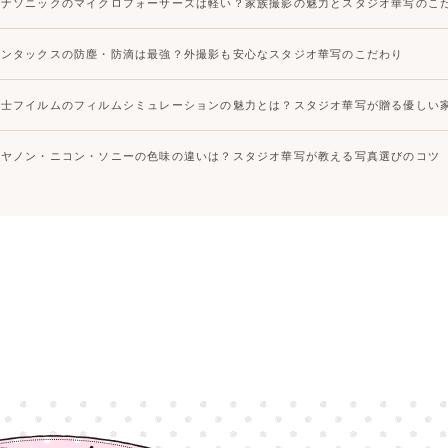
パナソニックのマイクロフォーサーズは軽い？家族撮影の魅力とスタジオ華写のこ
ペンタックスの防塵・防滴は最強？外撮影も安心なスタジオ華写のこだわり
富士フイルムのフィルムシミュレーションの魅力とは？スタジオ華写が贈る優しい
キヤノン・ニコン・ソニーの色味の違いは？スタジオ華写が教える写真選びのコツ