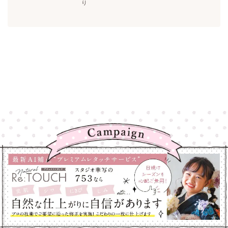
り
高崎店
高崎店
大宮店
大宮店