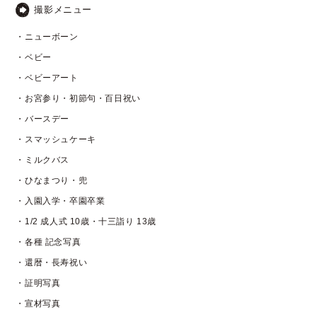
撮影メニュー
・ニューボーン
・ベビー
・ベビーアート
・お宮参り・初節句・百日祝い
・バースデー
・スマッシュケーキ
・ミルクバス
・ひなまつり・兜
・入園入学・卒園卒業
・1/2 成人式 10歳・十三詣り 13歳
・各種 記念写真
・還暦・長寿祝い
・証明写真
・宣材写真