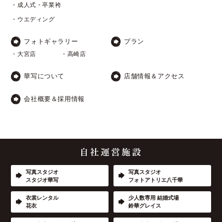
・成人式・卒業袴
・ウエディング
フォトギャラリー
プラン
・大宮店
・高崎店
華写について
店舗情報＆アクセス
会社概要＆採用情報
写真スタジオ
写真スタジオ
スタジオ華写
フォトアトリエ八千華
衣裳レンタル
少人数専用 結婚式場
花衣
鈴華グレイス