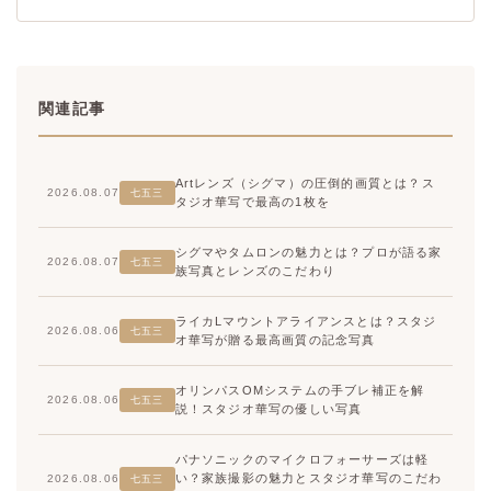
関連記事
Artレンズ（シグマ）の圧倒的画質とは？ス
2026.08.07
七五三
タジオ華写で最高の1枚を
シグマやタムロンの魅力とは？プロが語る家
2026.08.07
七五三
族写真とレンズのこだわり
ライカLマウントアライアンスとは？スタジ
2026.08.06
七五三
オ華写が贈る最高画質の記念写真
オリンパスOMシステムの手ブレ補正を解
2026.08.06
七五三
説！スタジオ華写の優しい写真
パナソニックのマイクロフォーサーズは軽
い？家族撮影の魅力とスタジオ華写のこだわ
2026.08.06
七五三