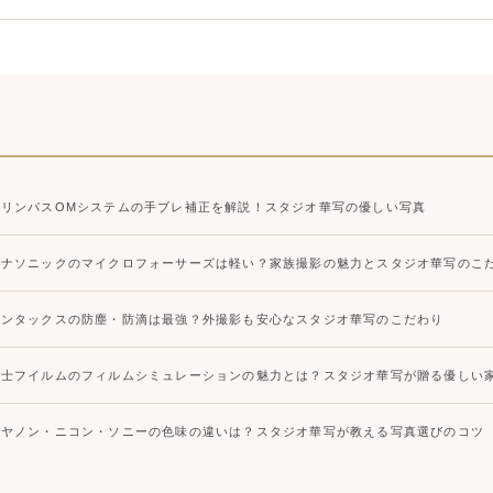
オリンパスOMシステムの手ブレ補正を解説！スタジオ華写の優しい写真
パナソニックのマイクロフォーサーズは軽い？家族撮影の魅力とスタジオ華写のこ
ペンタックスの防塵・防滴は最強？外撮影も安心なスタジオ華写のこだわり
富士フイルムのフィルムシミュレーションの魅力とは？スタジオ華写が贈る優しい
キヤノン・ニコン・ソニーの色味の違いは？スタジオ華写が教える写真選びのコツ