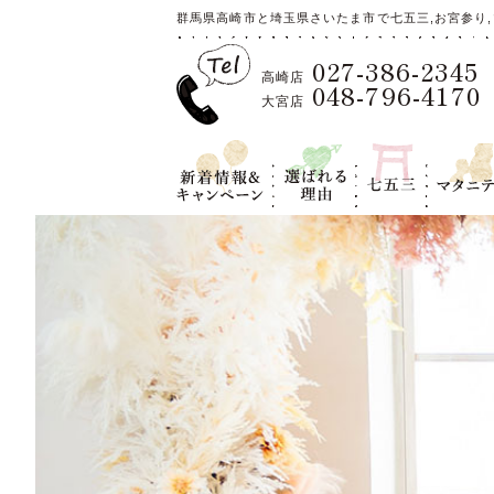
群馬県高崎市と埼玉県さいたま市で七五三,お宮参り,
027-386-2345
高崎店
048-796-4170
大宮店
新着情報＆キ
選ばれる理
七五三
マタニテ
ャンペーン
由