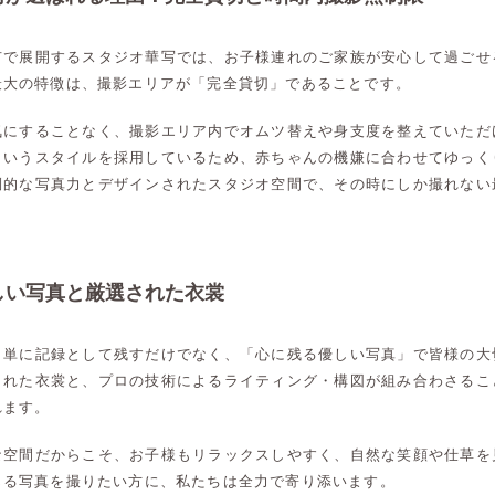
市で展開するスタジオ華写では、お子様連れのご家族が安心して過ごせ
最大の特徴は、撮影エリアが「完全貸切」であることです。
気にすることなく、撮影エリア内でオムツ替えや身支度を整えていただ
というスタイルを採用しているため、赤ちゃんの機嫌に合わせてゆっく
倒的な写真力とデザインされたスタジオ空間で、その時にしか撮れない
しい写真と厳選された衣裳
、単に記録として残すだけでなく、「心に残る優しい写真」で皆様の大
された衣裳と、プロの技術によるライティング・構図が組み合わさるこ
れます。
な空間だからこそ、お子様もリラックスしやすく、自然な笑顔や仕草を
高崎店
高崎店
じる写真を撮りたい方に、私たちは全力で寄り添います。