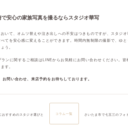
大宮店
大宮店
崎で安心の家族写真を撮るならスタジオ華写
において、オムツ替えや泣き出しへの不安はつきものですが、スタジオ
すべてを安心感に変えることができます。時間内無制限の撮影で、ゆと
しょう。
プランに関するご相談はLINEからお気軽にお問い合わせください。皆
ります。
談、お問い合わせ、来店予約をお待ちしております。
コラム一覧
におすすめのスタジオ選びと
さいたま市で七五三のフォ