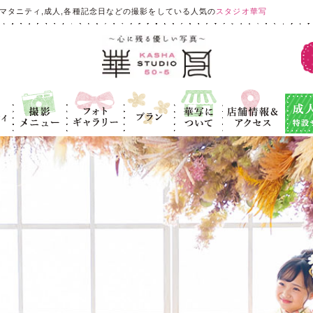
マタニティ,成人,各種記念日などの撮影をしている人気の
スタジオ華写
ィ
撮影メニュ
フォトギャラ
プラン
華写につい
店舗情報＆ア
成人式
ー
リー
て
クセス