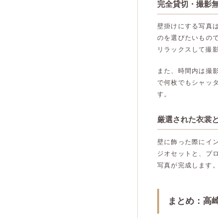
完全貸切・撮影
壁掛けにする写真
のを選びたいもの
リラックスして撮
また、時間内は撮
で何枚でもシャッ
す。
厳選された衣裳
壁に飾った際にイ
ジオセットと、プ
写真が完成します
まとめ：高