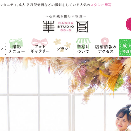
マタニティ,成人,各種記念日などの撮影をしている人気の
スタジオ華写
ィ
撮影メニュ
フォトギャラ
プラン
華写につい
店舗情報＆ア
成人式
ー
リー
て
クセス