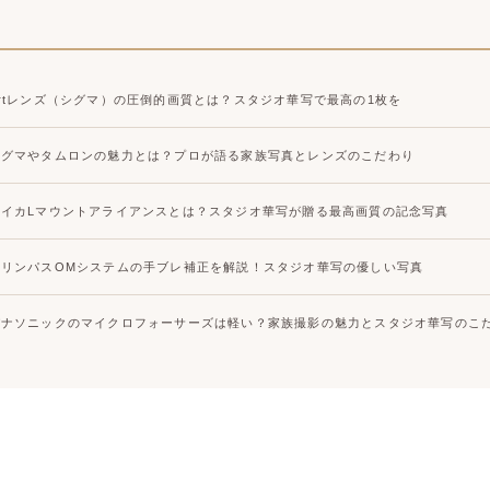
Artレンズ（シグマ）の圧倒的画質とは？スタジオ華写で最高の1枚を
シグマやタムロンの魅力とは？プロが語る家族写真とレンズのこだわり
ライカLマウントアライアンスとは？スタジオ華写が贈る最高画質の記念写真
オリンパスOMシステムの手ブレ補正を解説！スタジオ華写の優しい写真
パナソニックのマイクロフォーサーズは軽い？家族撮影の魅力とスタジオ華写のこ