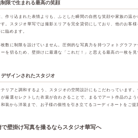
無制限で生まれる最高の笑顔
は、作り込まれた表情よりも、ふとした瞬間の自然な笑顔や家族の温か
です。スタジオ華写では撮影エリアを完全貸切にしており、他のお客様
影に臨めます。
影枚数に制限を設けていません。圧倒的な写真力を持つフォトグラファ
ターを切るため、壁掛けに最適な「これだ！」と思える最高の一枚を見
とデザインされたスタジオ
ンテリアと調和するよう、スタジオの空間設計にもこだわっています。
ロが厳選セレクトした衣裳が合わさることで、まるでアート作品のよう
。和装から洋装まで、お子様の個性を引き立てるコーディネートをご提
崎で壁掛け写真を撮るならスタジオ華写へ
高崎店
高崎店