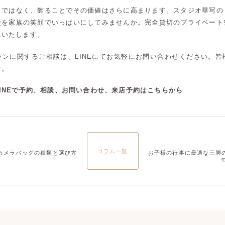
りではなく、飾ることでその価値はさらに高まります。スタジオ華写の
大宮店
大宮店
壁を家族の笑顔でいっぱいにしてみませんか。完全貸切のプライベート
にいたします。
ランに関するご相談は、LINEにてお気軽にお問い合わせください。皆
す。
INEで予約、相談、お問い合わせ、来店予約はこちらから
コラム一覧
カメラバッグの種類と選び方
お子様の行事に最適な三脚