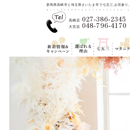
群馬県高崎市と埼玉県さいたま市で七五三,お宮参り,
027-386-2345
高崎店
048-796-4170
大宮店
新着情報＆キ
選ばれる理
七五三
マタニテ
ャンペーン
由