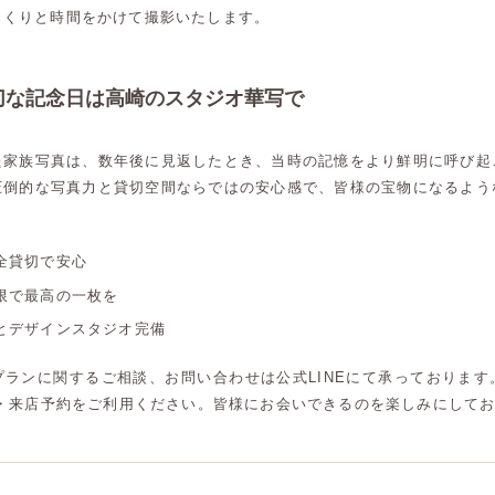
っくりと時間をかけて撮影いたします。
切な記念日は高崎のスタジオ華写で
た家族写真は、数年後に見返したとき、当時の記憶をより鮮明に呼び起
圧倒的な写真力と貸切空間ならではの安心感で、皆様の宝物になるよう
全貸切で安心
限で最高の一枚を
とデザインスタジオ完備
プランに関するご相談、お問い合わせは公式LINEにて承っております
談・来店予約をご利用ください。皆様にお会いできるのを楽しみにして
高崎店
高崎店