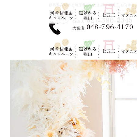
新着情報＆キ
選ばれる理
七五三
マタニテ
群馬県高崎市と埼玉県さいたま市で七五三,お宮参り,
ャンペーン
由
027-386-2345
高崎店
048-796-4170
大宮店
新着情報＆キ
選ばれる理
七五三
マタニテ
ャンペーン
由