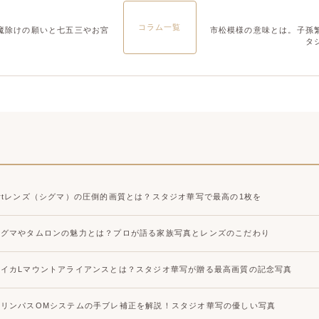
大宮店
大宮店
コラム一覧
魔除けの願いと七五三やお宮
市松模様の意味とは。子孫
タ
Artレンズ（シグマ）の圧倒的画質とは？スタジオ華写で最高の1枚を
シグマやタムロンの魅力とは？プロが語る家族写真とレンズのこだわり
ライカLマウントアライアンスとは？スタジオ華写が贈る最高画質の記念写真
オリンパスOMシステムの手ブレ補正を解説！スタジオ華写の優しい写真