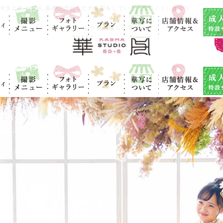
ィ
撮影メニュ
フォトギャラ
プラン
華写につい
店舗情報＆ア
成人式
マタニティ,成人,各種記念日などの撮影をしている人気の
スタジオ華写
ー
リー
て
クセス
ィ
撮影メニュ
フォトギャラ
プラン
華写につい
店舗情報＆ア
成人式
ー
リー
て
クセス