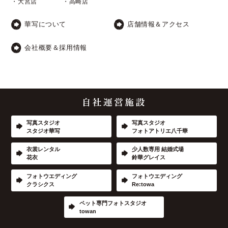
・大宮店
・高崎店
華写について
店舗情報＆アクセス
会社概要＆採用情報
写真スタジオ
写真スタジオ
スタジオ華写
フォトアトリエ八千華
衣裳レンタル
少人数専用 結婚式場
花衣
鈴華グレイス
フォトウエディング
フォトウエディング
クラシクス
Re:towa
ペット専門フォトスタジオ
towan