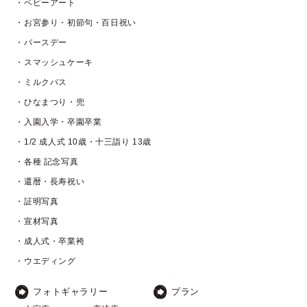
・ベビーアート
・お宮参り・初節句・百日祝い
・バースデー
・スマッシュケーキ
・ミルクバス
・ひなまつり・兜
・入園入学・卒園卒業
・1/2 成人式 10歳・十三詣り 13歳
・各種 記念写真
・還暦・長寿祝い
・証明写真
・宣材写真
・成人式・卒業袴
・ウエディング
フォトギャラリー
プラン