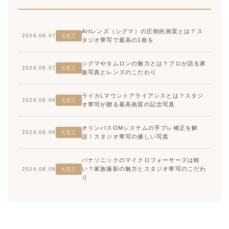
Artレンズ（シグマ）の圧倒的画質とは？ス
2026.08.07
七五三
タジオ華写で最高の1枚を
シグマやタムロンの魅力とは？プロが語る家
2026.08.07
七五三
族写真とレンズのこだわり
ライカLマウントアライアンスとは？スタジ
2026.08.06
七五三
オ華写が贈る最高画質の記念写真
オリンパスOMシステムの手ブレ補正を解
2026.08.06
七五三
説！スタジオ華写の優しい写真
パナソニックのマイクロフォーサーズは軽
い？家族撮影の魅力とスタジオ華写のこだわ
2026.08.06
七五三
り