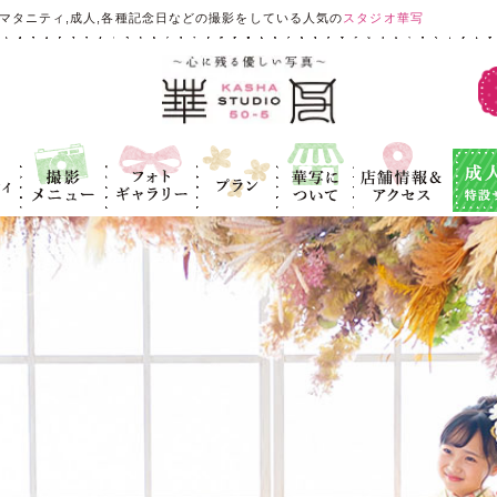
マタニティ,成人,各種記念日などの撮影をしている人気の
スタジオ華写
ィ
撮影メニュ
フォトギャラ
プラン
華写につい
店舗情報＆ア
成人式
ー
リー
て
クセス