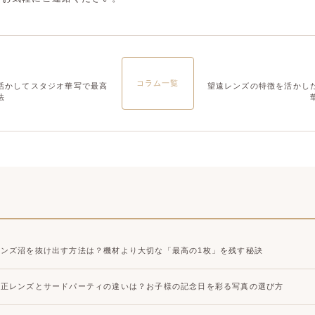
大宮店
大宮店
コラム一覧
活かしてスタジオ華写で最高
望遠レンズの特徴を活かし
法
レンズ沼を抜け出す方法は？機材より大切な「最高の1枚」を残す秘訣
純正レンズとサードパーティの違いは？お子様の記念日を彩る写真の選び方