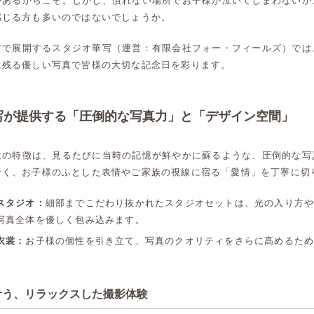
があるからこそ。しかし、慣れない場所でお子様が泣いてしまわないか
感じる方も多いのではないでしょうか。
市で展開するスタジオ華写（運営：有限会社フォー・フィールズ）では
に残る優しい写真で皆様の大切な記念日を彩ります。
写が提供する「圧倒的な写真力」と「デザイン空間」
大の特徴は、見るたびに当時の記憶が鮮やかに蘇るような、圧倒的な写
なく、お子様のふとした表情やご家族の視線に宿る「愛情」を丁寧に切
スタジオ：
細部までこだわり抜かれたスタジオセットは、光の入り方
写真全体を優しく包み込みます。
衣裳：
お子様の個性を引き立て、写真のクオリティをさらに高めるた
叶う、リラックスした撮影体験