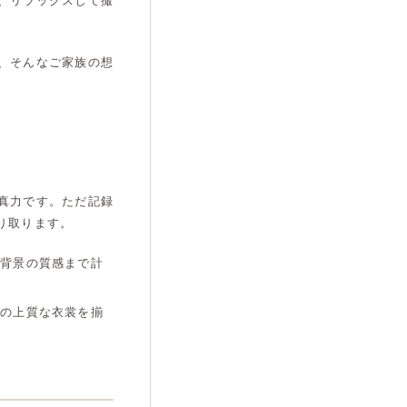
、リラックスして撮
、そんなご家族の想
真力です。ただ記録
り取ります。
や背景の質感まで計
めの上質な衣裳を揃