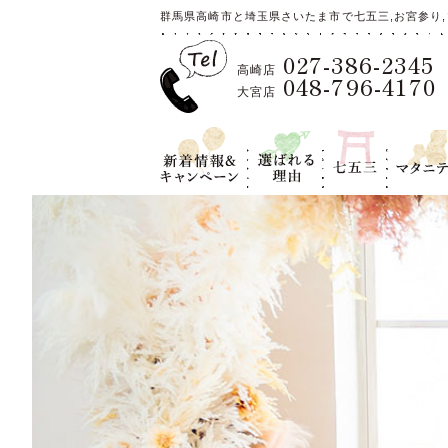
群馬県高崎市と埼玉県さいたま市で七五三,お宮参り,
027-386-2345
高崎店
048-796-4170
大宮店
新着情報＆キ
選ばれる理
七五三
マタニテ
ャンペーン
由