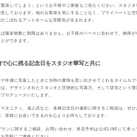
は緊張してしまう」というお子様やご家族もご安心ください。スタジオ
用意しております。他のお客様を気にすることなく、プライベートな空
顔がこぼれるアットホームな雰囲気が生まれます。
れば撮影枚数に制限はありません。お子様のペースに合わせて、納得が
ことができます。
崎で心に残る記念日をスタジオ華写と共に
数十年後に見返したときに当時の愛情を思い出させてくれるタイムカプ
では、デザインされたスタジオと圧倒的な写真力、そして貸切という贅
でプロデュースいたします。
、マタニティ、成人式など、各種記念日の撮影に関するご相談は、ぜひ
同、皆様にお会いできるのを心よりお待ちしております。
高崎店
高崎店
プランに関するご相談、お問い合わせ、来店予約は公式LINEにて承っ
、お気軽にご連絡ください。