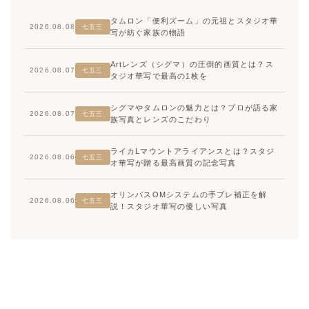
タムロン「便利ズーム」の元祖とスタジオ華
2026.08.08
七五三
写が紡ぐ家族の物語
Artレンズ（シグマ）の圧倒的画質とは？ス
2026.08.07
七五三
タジオ華写で最高の1枚を
シグマやタムロンの魅力とは？プロが語る家
2026.08.07
七五三
族写真とレンズのこだわり
ライカLマウントアライアンスとは？スタジ
2026.08.06
七五三
オ華写が贈る最高画質の記念写真
オリンパスOMシステムの手ブレ補正を解
2026.08.06
七五三
説！スタジオ華写の優しい写真