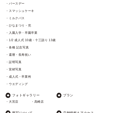
・バースデー
・スマッシュケーキ
・ミルクバス
・ひなまつり・兜
・入園入学・卒園卒業
・1/2 成人式 10歳・十三詣り 13歳
・各種 記念写真
・還暦・長寿祝い
・証明写真
・宣材写真
・成人式・卒業袴
・ウエディング
フォトギャラリー
プラン
・大宮店
・高崎店
華写について
店舗情報＆アクセス