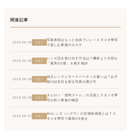
関連記事
写真表現はもっと自由でいい！スタジオ華写
2026.08.09
七五三
で楽しむ家族のカタチ
レンズ沼を抜け出す方法は？機材より大切な
2026.08.09
七五三
「最高の1枚」を残す秘訣
純正レンズとサードパーティの違いは？お子
2026.08.08
七五三
様の記念日を彩る写真の選び方
タムロン「便利ズーム」の元祖とスタジオ華
2026.08.08
七五三
写が紡ぐ家族の物語
Artレンズ（シグマ）の圧倒的画質とは？ス
2026.08.07
七五三
タジオ華写で最高の1枚を