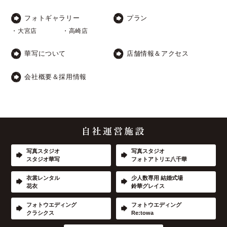
フォトギャラリー
プラン
・大宮店
・高崎店
華写について
店舗情報＆アクセス
会社概要＆採用情報
写真スタジオ
写真スタジオ
スタジオ華写
フォトアトリエ八千華
衣裳レンタル
少人数専用 結婚式場
花衣
鈴華グレイス
フォトウエディング
フォトウエディング
クラシクス
Re:towa