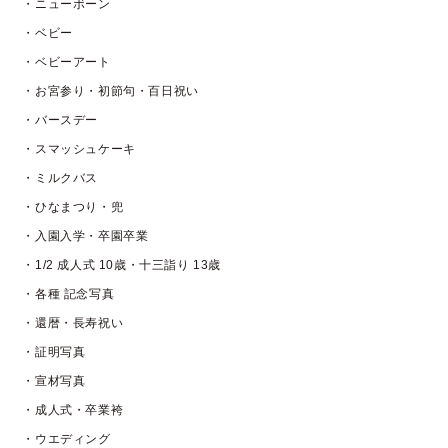
・ニューボーン
・ベビー
・ベビーアート
・お宮参り・初節句・百日祝い
・バースデー
・スマッシュケーキ
・ミルクバス
・ひなまつり・兜
・入園入学・卒園卒業
・1/2 成人式 10歳・十三詣り 13歳
・各種 記念写真
・還暦・長寿祝い
・証明写真
・宣材写真
・成人式・卒業袴
・ウエディング