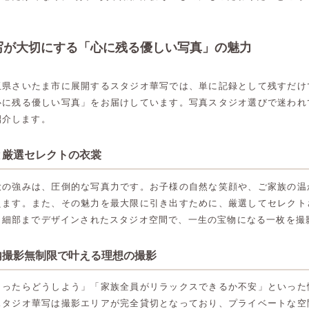
写が大切にする「心に残る優しい写真」の魅力
玉県さいたま市に展開するスタジオ華写では、単に記録として残すだけ
心に残る優しい写真」をお届けしています。写真スタジオ選びで迷われ
紹介します。
と厳選セレクトの衣裳
大の強みは、圧倒的な写真力です。お子様の自然な笑顔や、ご家族の温
えます。また、その魅力を最大限に引き出すために、厳選してセレクト
。細部までデザインされたスタジオ空間で、一生の宝物になる一枚を撮
内撮影無制限で叶える理想の撮影
まったらどうしよう」「家族全員がリラックスできるか不安」といった
スタジオ華写は撮影エリアが完全貸切となっており、プライベートな空