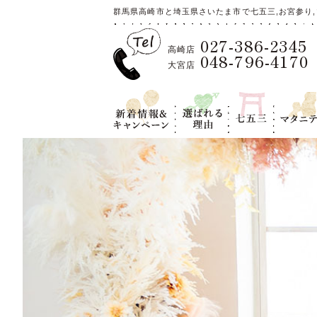
群馬県高崎市と埼玉県さいたま市で七五三,お宮参り,
027-386-2345
高崎店
048-796-4170
大宮店
新着情報＆キ
選ばれる理
七五三
マタニテ
ャンペーン
由