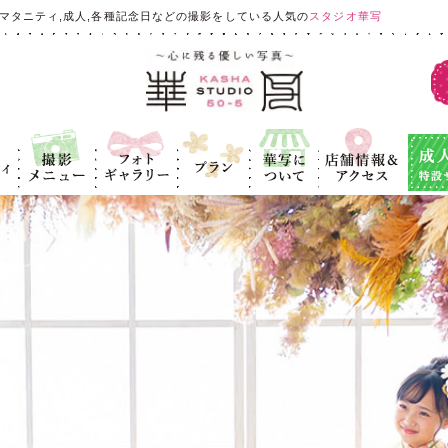
マタニティ,成人,各種記念日などの撮影をしている人気の
スタジオ華写
ィ
撮影メニュ
フォトギャラ
プラン
華写につい
店舗情報＆ア
成人式
ー
リー
て
クセス