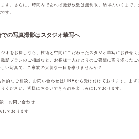
けます。さらに、時間内であれば撮影枚数は無制限。納得のいくまで、
能です。
崎での写真撮影はスタジオ華写へ
タジオをお探しなら、技術と空間にこだわったスタジオ華写にお任せく
、撮影プランのご相談など、お客様一人ひとりのご要望に寄り添ったご
優しい写真で、ご家族の大切な一日を彩りませんか？
具体的なご相談、お問い合わせはLINEから受け付けております。まず
送りください。皆様にお会いできるのを楽しみにしております。
相談、お問い合わせ
ちしております
高崎店
高崎店