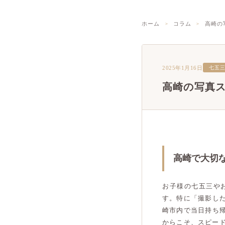
ホーム
コラム
高崎の
2025年1月16日
七五
高崎の写真
高崎で大切
お子様の七五三や
す。特に「撮影し
崎市内で当日持ち
からこそ、スピー