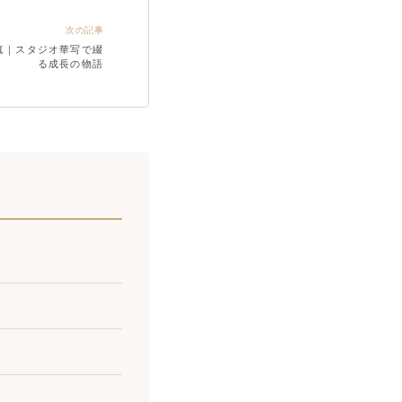
次の記事
真｜スタジオ華写で綴
る成長の物語