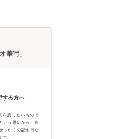
オ華写」
望する方へ
真を残したいもので
という思いから、高
せっかくの記念日だ
です。