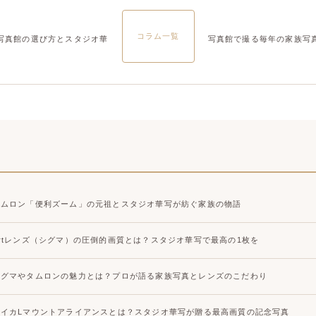
大宮店
大宮店
コラム一覧
写真館の選び方とスタジオ華
写真館で撮る毎年の家族写
タムロン「便利ズーム」の元祖とスタジオ華写が紡ぐ家族の物語
Artレンズ（シグマ）の圧倒的画質とは？スタジオ華写で最高の1枚を
シグマやタムロンの魅力とは？プロが語る家族写真とレンズのこだわり
ライカLマウントアライアンスとは？スタジオ華写が贈る最高画質の記念写真