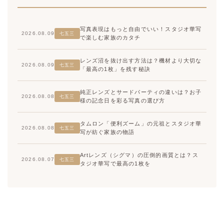
写真表現はもっと自由でいい！スタジオ華写
2026.08.09
七五三
で楽しむ家族のカタチ
レンズ沼を抜け出す方法は？機材より大切な
2026.08.09
七五三
「最高の1枚」を残す秘訣
純正レンズとサードパーティの違いは？お子
2026.08.08
七五三
様の記念日を彩る写真の選び方
タムロン「便利ズーム」の元祖とスタジオ華
2026.08.08
七五三
写が紡ぐ家族の物語
Artレンズ（シグマ）の圧倒的画質とは？ス
2026.08.07
七五三
タジオ華写で最高の1枚を