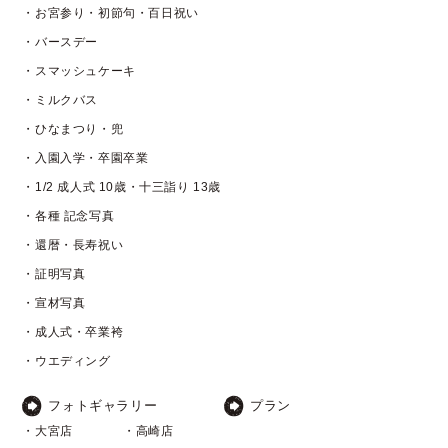
・お宮参り・初節句・百日祝い
・バースデー
・スマッシュケーキ
・ミルクバス
・ひなまつり・兜
・入園入学・卒園卒業
・1/2 成人式 10歳・十三詣り 13歳
・各種 記念写真
・還暦・長寿祝い
・証明写真
・宣材写真
・成人式・卒業袴
・ウエディング
フォトギャラリー
プラン
・大宮店
・高崎店