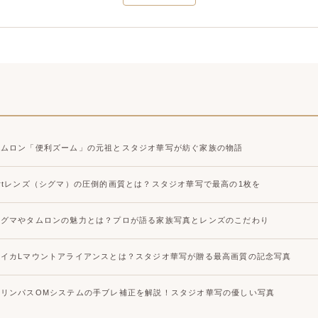
大宮店
大宮店
タムロン「便利ズーム」の元祖とスタジオ華写が紡ぐ家族の物語
Artレンズ（シグマ）の圧倒的画質とは？スタジオ華写で最高の1枚を
シグマやタムロンの魅力とは？プロが語る家族写真とレンズのこだわり
ライカLマウントアライアンスとは？スタジオ華写が贈る最高画質の記念写真
オリンパスOMシステムの手ブレ補正を解説！スタジオ華写の優しい写真