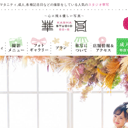
マタニティ,成人,各種記念日などの撮影をしている人気の
スタジオ華写
ィ
撮影メニュ
フォトギャラ
プラン
華写につい
店舗情報＆ア
成人式
ー
リー
て
クセス