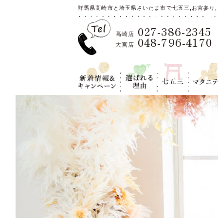
群馬県高崎市と埼玉県さいたま市で七五三,お宮参り,
027-386-2345
高崎店
048-796-4170
大宮店
新着情報＆キ
選ばれる理
七五三
マタニテ
ャンペーン
由