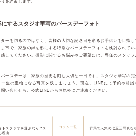
がりを約束します。
形にするスタジオ華写のバースデーフォト
ッターを切るのではなく、皆様の大切な記念日を彩るお手伝いを目指し
たま市で、家族の絆を形にする特別なバースデーフォトを検討されてい
体感してください。撮影に関するお悩みやご要望には、専任のスタッフ
うバースデーは、家族の歴史を刻む大切な一日です。スタジオ華写の完
、一生の宝物になる写真を残しましょう。現在、LINEにて予約や相談
問い合わせも、公式LINEからお気軽にご連絡ください。
高崎店
高崎店
コラム一覧
ォトスタジオを選ぶなら？ス
群馬で人気の七五三写真な
る理由