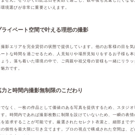
りません。せっかくの記念日を笑顔で過ごし、数年後も見返したくなる
影環境選びが非常に重要といえます。
プライベート空間で叶える理想の撮影
、撮影エリアを完全貸切の状態で提供しています。他のお客様の目を気
ベートな時間を過ごせるため、人見知りや場所見知りをするお子様も本
しょう。落ち着いた環境の中で、ご両親や祖父母の皆様も一緒にリラッ
な魅力です。
真力と時間内撮影無制限のこだわり
けでなく、一枚の作品として価値のある写真を提供するため、スタジオ
ます。時間内であれば撮影枚数に制限を設けていないため、一瞬の表情
真を追求することが可能です。厳選されたセレクト衣裳と、細部までデ
様の個性を最大限に引き立てます。プロの視点で構成された空間は、ど