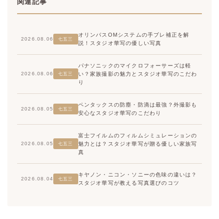
関連記事
オリンパスOMシステムの手ブレ補正を解
2026.08.06
七五三
説！スタジオ華写の優しい写真
パナソニックのマイクロフォーサーズは軽
い？家族撮影の魅力とスタジオ華写のこだわ
2026.08.06
七五三
り
ペンタックスの防塵・防滴は最強？外撮影も
2026.08.05
七五三
安心なスタジオ華写のこだわり
富士フイルムのフィルムシミュレーションの
魅力とは？スタジオ華写が贈る優しい家族写
2026.08.05
七五三
真
キヤノン・ニコン・ソニーの色味の違いは？
2026.08.04
七五三
スタジオ華写が教える写真選びのコツ