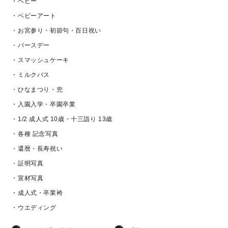
・ベビー
・ベビーアート
・お宮参り・初節句・百日祝い
・バースデー
・スマッシュケーキ
・ミルクバス
・ひなまつり・兜
・入園入学・卒園卒業
・1/2 成人式 10歳・十三詣り 13歳
・各種 記念写真
・還暦・長寿祝い
・証明写真
・宣材写真
・成人式・卒業袴
・ウエディング