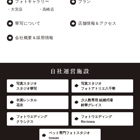
フォトギャラリー
プラン
・大宮店
・高崎店
華写について
店舗情報＆アクセス
会社概要＆採用情報
写真スタジオ
写真スタジオ
スタジオ華写
フォトアトリエ八千華
衣裳レンタル
少人数専用 結婚式場
花衣
鈴華グレイス
フォトウエディング
フォトウエディング
クラシクス
Re:towa
ペット専門フォトスタジオ
towan