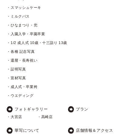
・スマッシュケーキ
・ミルクバス
・ひなまつり・兜
・入園入学・卒園卒業
・1/2 成人式 10歳・十三詣り 13歳
・各種 記念写真
・還暦・長寿祝い
・証明写真
・宣材写真
・成人式・卒業袴
・ウエディング
フォトギャラリー
プラン
・大宮店
・高崎店
華写について
店舗情報＆アクセス