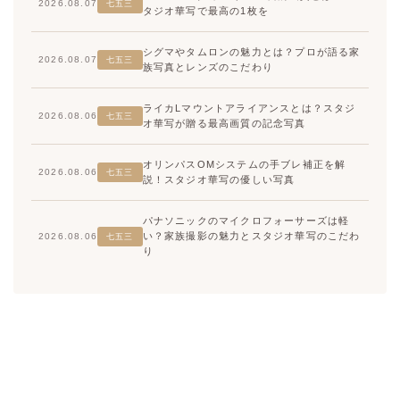
2026.08.07
七五三
タジオ華写で最高の1枚を
シグマやタムロンの魅力とは？プロが語る家
2026.08.07
七五三
族写真とレンズのこだわり
ライカLマウントアライアンスとは？スタジ
2026.08.06
七五三
オ華写が贈る最高画質の記念写真
オリンパスOMシステムの手ブレ補正を解
2026.08.06
七五三
説！スタジオ華写の優しい写真
パナソニックのマイクロフォーサーズは軽
い？家族撮影の魅力とスタジオ華写のこだわ
2026.08.06
七五三
り
高崎店
高崎店