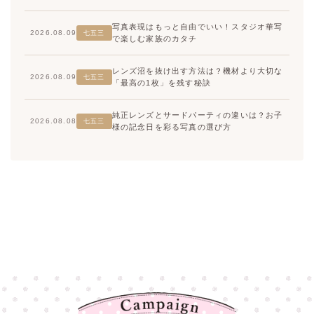
写真表現はもっと自由でいい！スタジオ華写
2026.08.09
七五三
で楽しむ家族のカタチ
レンズ沼を抜け出す方法は？機材より大切な
2026.08.09
七五三
「最高の1枚」を残す秘訣
純正レンズとサードパーティの違いは？お子
2026.08.08
七五三
様の記念日を彩る写真の選び方
高崎店
高崎店