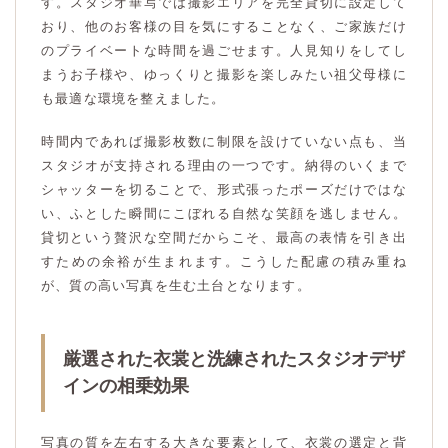
す。スタジオ華写では撮影エリアを完全貸切に設定して
おり、他のお客様の目を気にすることなく、ご家族だけ
のプライベートな時間を過ごせます。人見知りをしてし
まうお子様や、ゆっくりと撮影を楽しみたい祖父母様に
も最適な環境を整えました。
時間内であれば撮影枚数に制限を設けていない点も、当
スタジオが支持される理由の一つです。納得のいくまで
シャッターを切ることで、形式張ったポーズだけではな
い、ふとした瞬間にこぼれる自然な笑顔を逃しません。
貸切という贅沢な空間だからこそ、最高の表情を引き出
すための余裕が生まれます。こうした配慮の積み重ね
が、質の高い写真を生む土台となります。
厳選された衣裳と洗練されたスタジオデザ
インの相乗効果
写真の質を左右する大きな要素として、衣裳の選定と背