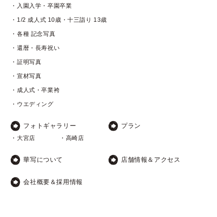
・入園入学・卒園卒業
・1/2 成人式 10歳・十三詣り 13歳
・各種 記念写真
・還暦・長寿祝い
・証明写真
・宣材写真
・成人式・卒業袴
・ウエディング
フォトギャラリー
プラン
・大宮店
・高崎店
華写について
店舗情報＆アクセス
会社概要＆採用情報