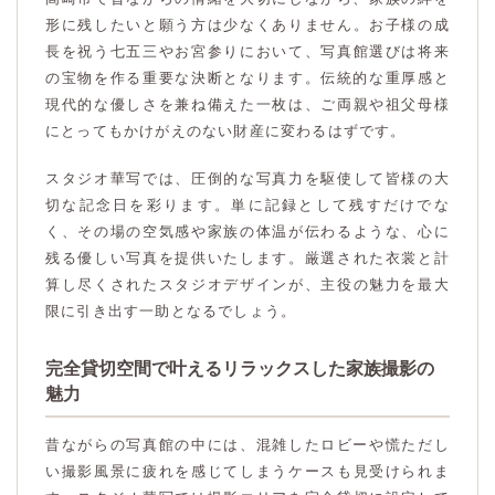
形に残したいと願う方は少なくありません。お子様の成
長を祝う七五三やお宮参りにおいて、写真館選びは将来
の宝物を作る重要な決断となります。伝統的な重厚感と
現代的な優しさを兼ね備えた一枚は、ご両親や祖父母様
にとってもかけがえのない財産に変わるはずです。
スタジオ華写では、圧倒的な写真力を駆使して皆様の大
切な記念日を彩ります。単に記録として残すだけでな
く、その場の空気感や家族の体温が伝わるような、心に
残る優しい写真を提供いたします。厳選された衣裳と計
算し尽くされたスタジオデザインが、主役の魅力を最大
限に引き出す一助となるでしょう。
完全貸切空間で叶えるリラックスした家族撮影の
魅力
昔ながらの写真館の中には、混雑したロビーや慌ただし
い撮影風景に疲れを感じてしまうケースも見受けられま