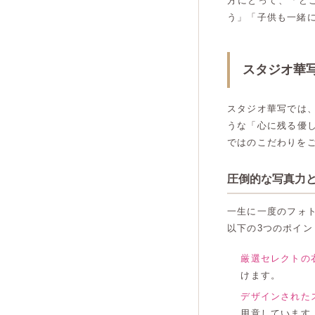
方にとって、「ど
う」「子供も一緒
スタジオ華
スタジオ華写では
うな「心に残る優
ではのこだわりを
圧倒的な写真力
一生に一度のフォ
以下の3つのポイ
厳選セレクトの
けます。
デザインされた
用意しています