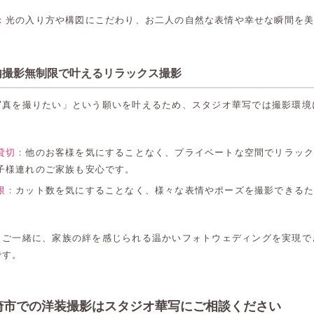
：
光の入り方や構図にこだわり、お二人の自然な表情や幸せな瞬間を
内撮影無制限で叶えるリラックス撮影
写真を撮りたい」という願いを叶えるため、スタジオ華写では撮影環境
貸切：
他のお客様を気にすることなく、プライベートな空間でリラッ
子様連れのご家族も安心です。
限：
カット数を気にすることなく、様々な表情やポーズを撮影できる
もご一緒に、家族の絆を感じられる温かいフォトウェディングを実現で
です。
高崎店
高崎店
崎市での洋装撮影はスタジオ華写にご相談ください