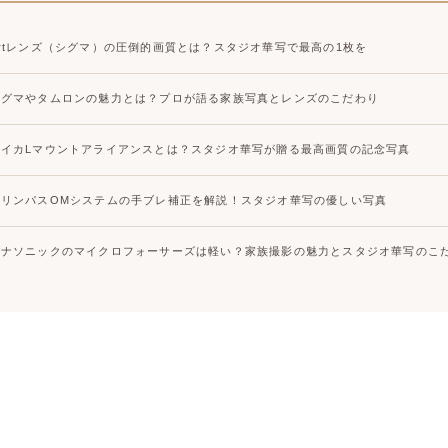
Artレンズ（シグマ）の圧倒的画質とは？スタジオ華写で最高の1枚を
シグマやタムロンの魅力とは？プロが語る家族写真とレンズのこだわり
ライカLマウントアライアンスとは？スタジオ華写が贈る最高画質の記念写真
オリンパスOMシステムの手ブレ補正を解説！スタジオ華写の優しい写真
パナソニックのマイクロフォーサーズは軽い？家族撮影の魅力とスタジオ華写のこ