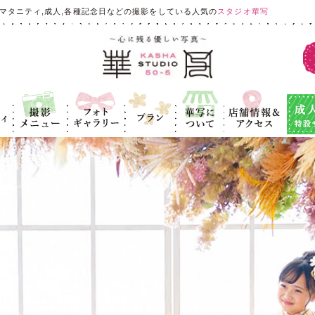
マタニティ,成人,各種記念日などの撮影をしている人気の
スタジオ華写
ィ
撮影メニュ
フォトギャラ
プラン
華写につい
店舗情報＆ア
成人式
ー
リー
て
クセス