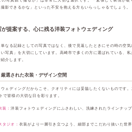
この写真館で撮るか」は非常に大切な選択です。「緊張して表情が硬
に撮影できるかな」といった不安を抱える方もいらっしゃるでしょう。
写が提案する、心に残る洋装フォトウェディング
、単なる記録としての写真ではなく、後で見返したときにその時の空気
しい写真」を大切にしています。高崎市で多くの方に選ばれている、私
ご紹介します。
と厳選された衣装・デザイン空間
トウェディングだからこそ、クオリティには妥協したくないものです。
ントで皆様の大切な日を彩ります。
衣装：
洋装フォトウェディングにふさわしい、洗練されたラインナッ
スタジオ：
衣装がより一層引き立つよう、細部までこだわり抜いた世
。