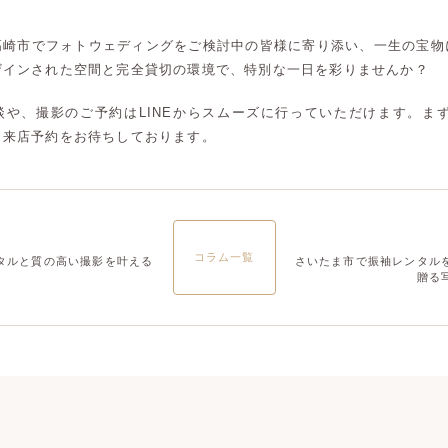
大宮店
大宮店
高崎市でフォトウェディングをご検討中の皆様に寄り添い、一生の宝物
ザインされた空間と完全貸切の環境で、特別な一日を彩りませんか？
や、撮影のご予約はLINEからスムーズに行っていただけます。まず
、来店予約をお待ちしております。
コラム一覧
タルと質の高い撮影を叶える
さいたま市で振袖レンタル
贈る