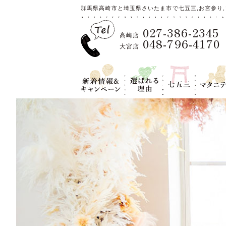
群馬県高崎市と埼玉県さいたま市で七五三,お宮参り,
027-386-2345
高崎店
048-796-4170
大宮店
新着情報＆キ
選ばれる理
七五三
マタニテ
ャンペーン
由