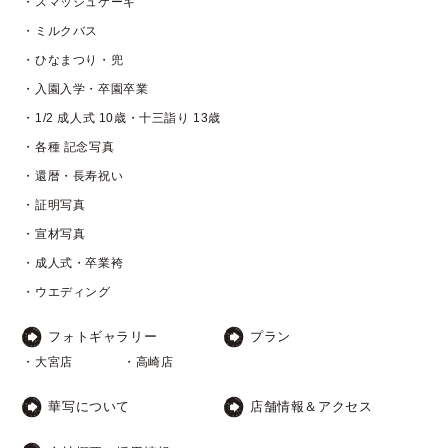
・スマッシュケーキ
・ミルクバス
・ひなまつり・兜
・入園入学・卒園卒業
・1/2 成人式 10歳・十三詣り 13歳
・各種 記念写真
・還暦・長寿祝い
・証明写真
・宣材写真
・成人式・卒業袴
・ウエディング
フォトギャラリー
プラン
・大宮店
・高崎店
華写について
店舗情報＆アクセス