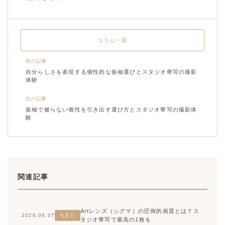
コラム一覧
前の記事
自分らしさを表現する個性的な振袖選びとスタジオ華写の撮影
体験
次の記事
振袖で被らない個性を引き出す選び方とスタジオ華写の撮影体
験
関連記事
Artレンズ（シグマ）の圧倒的画質とは？ス
2026.08.07
七五三
タジオ華写で最高の1枚を