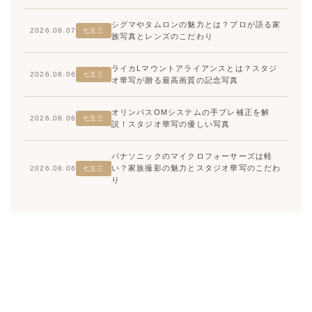
シグマやタムロンの魅力とは？プロが語る家
2026.08.07
七五三
族写真とレンズのこだわり
ライカLマウントアライアンスとは？スタジ
2026.08.06
七五三
オ華写が贈る最高画質の記念写真
オリンパスOMシステムの手ブレ補正を解
2026.08.06
七五三
説！スタジオ華写の優しい写真
パナソニックのマイクロフォーサーズは軽
い？家族撮影の魅力とスタジオ華写のこだわ
2026.08.06
七五三
り