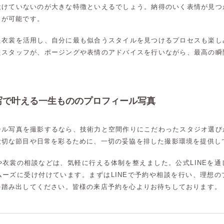
設けていないのが大きな特徴といえるでしょう。納得のいく表情が見つ
とが可能です。
た衣裳を活用し、自分に最も似合うスタイルを見つけるプロセスも楽し
たスタッフが、ポージングや表情のアドバイスを行いながら、最高の瞬
写で叶える一生もののプロフィール写真
ール写真を撮影するなら、技術力と空間作りにこだわったスタジオ選び
大切な節目や日常を彩るために、一切の妥協を排した撮影環境を提供し
や衣裳の相談などは、気軽に行える体制を整えました。公式LINEを通
ムーズに受け付けています。まずはLINEで予約や相談を行い、理想の
を踏み出してください。皆様の来店予約を心よりお待ちしております。
高崎店
高崎店