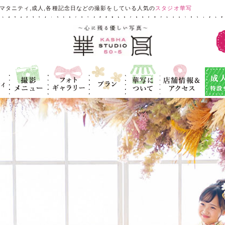
マタニティ,成人,各種記念日などの撮影をしている人気の
スタジオ華写
ィ
撮影メニュ
フォトギャラ
プラン
華写につい
店舗情報＆ア
成人式
ー
リー
て
クセス