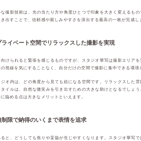
ルな撮影技術は、光の当たり方や角度ひとつで印象を大きく変えるもの
引き出すことで、信頼感や親しみやすさを演出する最高の一枚が完成し
プライベート空間でリラックスした撮影を実現
を向けられると緊張を感じるものですが、スタジオ華写は撮影エリアを
様の視線を気にすることなく、自分だけの空間で撮影に集中できる環境
タジオ内は、どの角度から見ても絵になる空間です。リラックスした雰
スタイルは、自然な微笑みを引き出すための大きな助けとなるでしょう
影に臨める点は大きなメリットといえます。
無制限で納得のいくまで表情を追求
あると、どうしても焦りや妥協が生じやすくなります。スタジオ華写で