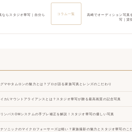
大宮店
大宮店
コラム一覧
真ならスタジオ華写｜自分ら
高崎でオーディション写真
写｜貸
シグマやタムロンの魅力とは？プロが語る家族写真とレンズのこだわり
ライカLマウントアライアンスとは？スタジオ華写が贈る最高画質の記念写真
オリンパスOMシステムの手ブレ補正を解説！スタジオ華写の優しい写真
パナソニックのマイクロフォーサーズは軽い？家族撮影の魅力とスタジオ華写のこ