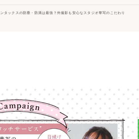
ペンタックスの防塵・防滴は最強？外撮影も安心なスタジオ華写のこだわり