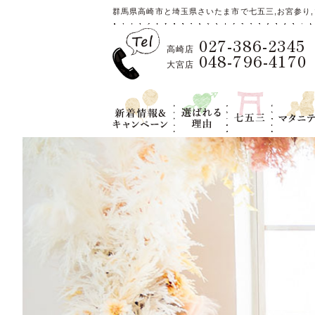
群馬県高崎市と埼玉県さいたま市で七五三,お宮参り,
027-386-2345
高崎店
048-796-4170
大宮店
新着情報＆キ
選ばれる理
七五三
マタニテ
ャンペーン
由