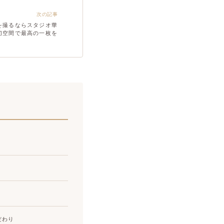
次の記事
を撮るならスタジオ華
切空間で最高の一枚を
だわり