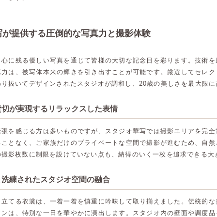
写が提供する圧倒的な写真力と撮影体験
、心に残る優しい写真を通じて皆様の大切な記念日を彩ります。技術を
真力は、被写体本来の輝きを引き出すことが可能です。厳選してセレク
わり抜いてデザインされたスタジオが調和し、20歳の美しさを最大限に
貸切が実現するリラックスした表情
緊張を感じる方は多いものですが、スタジオ華写では撮影エリアを完全
ることなく、ご家族だけのプライベートな空間で撮影が進むため、自然
の撮影枚数に制限を設けていない点も、納得のいく一枚を追求できる大
と洗練されたスタジオ空間の融合
き立てる衣裳は、一着一着を慎重に吟味して取り揃えました。伝統的な
インは、特別な一日を華やかに演出します。スタジオ内の壁面や調度品