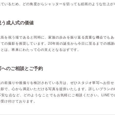
れているため、どの角度からシャッターを切っても絵画のような仕上が
祝う成人式の価値
成長を祝う場であると同時に、家族の歩みを振り返る貴重な機会でもあ
っての撮影を推奨しています。20年前の誕生から今日に至るまでの感謝
ことは、将来にわたって心の支えとなるはずです。
写へのご相談とご予約
式の前撮りや後撮りを検討されている方は、ぜひスタジオ華写へお任せ
撮影で、心から満足いただける写真を提供いたします。詳しいプランの
不安な点など、どのようなことでもお気軽にご相談ください。LINEで
時受け付けております。
高崎店
高崎店