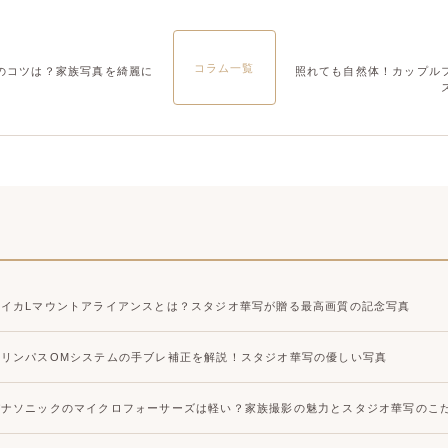
大宮店
大宮店
コラム一覧
のコツは？家族写真を綺麗に
照れても自然体！カップル
ライカLマウントアライアンスとは？スタジオ華写が贈る最高画質の記念写真
オリンパスOMシステムの手ブレ補正を解説！スタジオ華写の優しい写真
パナソニックのマイクロフォーサーズは軽い？家族撮影の魅力とスタジオ華写のこ