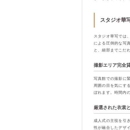
スタジオ華
スタジオ華写では
による圧倒的な写
と、細部までこだ
撮影エリア完全
写真館での撮影に
周囲の目を気にす
ぼれます。時間内
厳選された衣裳
成人式の主役を引
性が融合したデザ