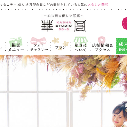
マタニティ,成人,各種記念日などの撮影をしている人気の
スタジオ華写
ィ
撮影メニュ
フォトギャラ
プラン
華写につい
店舗情報＆ア
成人式
ー
リー
て
クセス