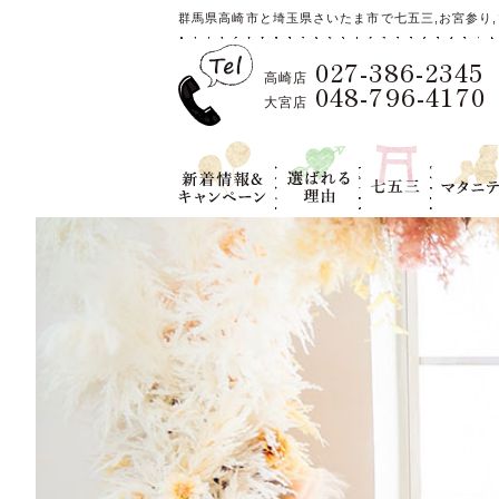
群馬県高崎市と埼玉県さいたま市で七五三,お宮参り,
027-386-2345
高崎店
048-796-4170
大宮店
新着情報＆キ
選ばれる理
七五三
マタニテ
ャンペーン
由