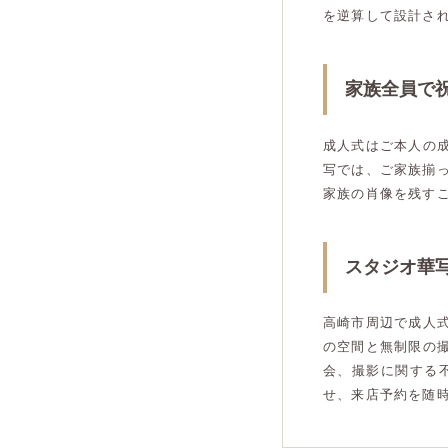
を逆算して設計さ
家族全員で
成人式はご本人の
写では、ご家族揃
家族の肖像を残す
スタジオ華
高崎市周辺で成人
の空間と無制限の
会、撮影に関する
せ、来店予約を随