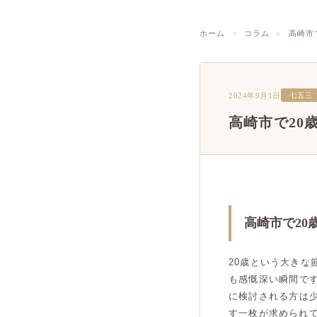
ホーム
コラム
高崎市
2024年9月1日
七五三
高崎市で20
高崎市で2
20歳という大き
も感慨深い瞬間で
に検討される方は
す一枚が求められ