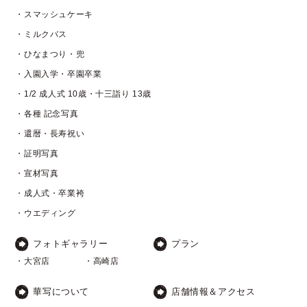
・スマッシュケーキ
・ミルクバス
・ひなまつり・兜
・入園入学・卒園卒業
・1/2 成人式 10歳・十三詣り 13歳
・各種 記念写真
・還暦・長寿祝い
・証明写真
・宣材写真
・成人式・卒業袴
・ウエディング
フォトギャラリー
プラン
・大宮店
・高崎店
華写について
店舗情報＆アクセス