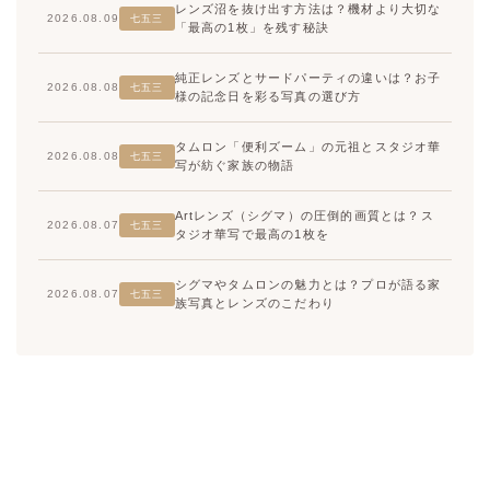
レンズ沼を抜け出す方法は？機材より大切な
2026.08.09
七五三
「最高の1枚」を残す秘訣
純正レンズとサードパーティの違いは？お子
2026.08.08
七五三
様の記念日を彩る写真の選び方
タムロン「便利ズーム」の元祖とスタジオ華
2026.08.08
七五三
写が紡ぐ家族の物語
Artレンズ（シグマ）の圧倒的画質とは？ス
2026.08.07
七五三
タジオ華写で最高の1枚を
シグマやタムロンの魅力とは？プロが語る家
2026.08.07
七五三
族写真とレンズのこだわり