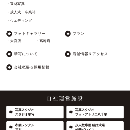
・宣材写真
・成人式・卒業袴
・ウエディング
フォトギャラリー
プラン
・大宮店
・高崎店
華写について
店舗情報＆アクセス
会社概要＆採用情報
写真スタジオ
写真スタジオ
スタジオ華写
フォトアトリエ八千華
衣裳レンタル
少人数専用 結婚式場
花衣
鈴華グレイス