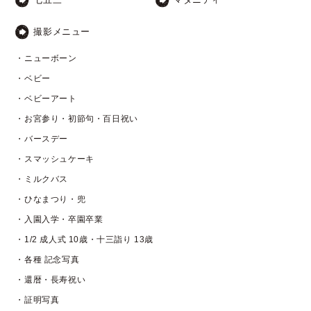
撮影メニュー
・ニューボーン
・ベビー
・ベビーアート
・お宮参り・初節句・百日祝い
・バースデー
・スマッシュケーキ
・ミルクバス
・ひなまつり・兜
・入園入学・卒園卒業
・1/2 成人式 10歳・十三詣り 13歳
・各種 記念写真
・還暦・長寿祝い
・証明写真