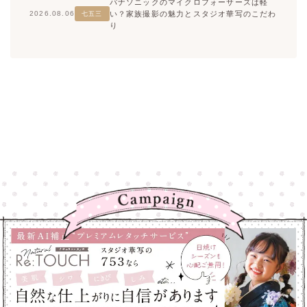
パナソニックのマイクロフォーサーズは軽
い？家族撮影の魅力とスタジオ華写のこだわ
2026.08.06
七五三
り
高崎店
高崎店
大宮店
大宮店